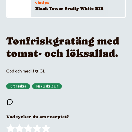
vintips
Black Tower Fruity White BIB
Tonfriskgratäng med
tomat- och löksallad.
God och med lågt GI.
Grönsaker
Fisk & skaldjur
Vad tycker du om receptet?