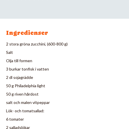
Ingredienser
2 stora gröna zucchini, (600-800 g)
Salt
Olja till formen
3 burkar tonfisk i vatten
2 dl sojagrädde
50 g Philadelphia light
50 g riven hårdost
salt och malen vitpeppar
Lök- och tomatsallad:
6 tomater
2 salladslökar