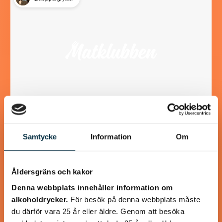
Räksoppa med räkspett
Samtycke
Information
Om
En lyxig god räksoppa, lagad från grunden
Åldersgräns och kakor
Denna webbplats innehåller information om
alkoholdrycker.
För besök på denna webbplats måste
du därför vara 25 år eller äldre. Genom att besöka
@mumsan