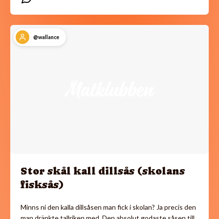
@wallance
Stor skål kall dillsås (skolans
fisksås)
Minns ni den kalla dillsåsen man fick i skolan? Ja precis den
man dränkte tallriken med. Den absolut godaste såsen till