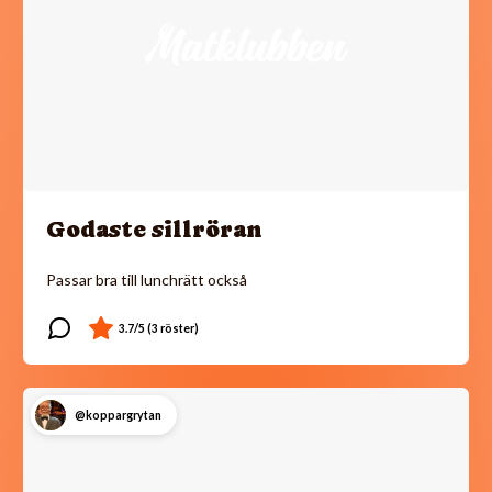
Godaste sillröran
Passar bra till lunchrätt också
@koppargrytan