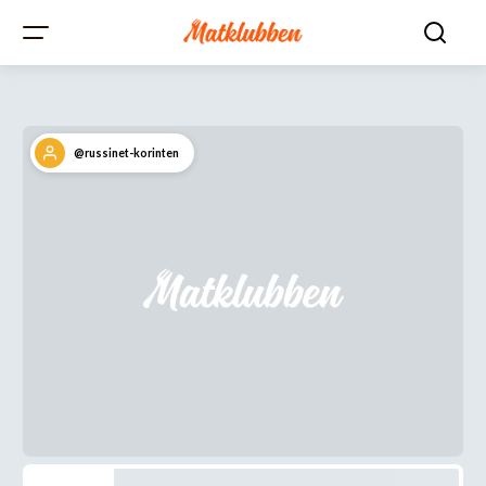
@russinet-korinten