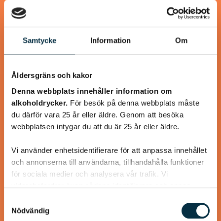
Samtycke
Information
Om
@mumsan
Åldersgräns och kakor
Denna webbplats innehåller information om
alkoholdrycker.
För besök på denna webbplats måste
du därför vara 25 år eller äldre. Genom att besöka
webbplatsen intygar du att du är 25 år eller äldre.
Vi använder enhetsidentifierare för att anpassa innehållet
och annonserna till användarna, tillhandahålla funktioner
för sociala medier och analysera vår trafik. Vi
Paleo: Supergoda laxnuggets
vidarebefordrar även sådana identifierare och annan
information från din enhet till de sociala medier och
Samtyckesval
Panerade i kokos, citron och gurkmeja, snabbt, enkelt och
annons- och analysföretag som vi samarbetar med.
Nödvändig
gott!