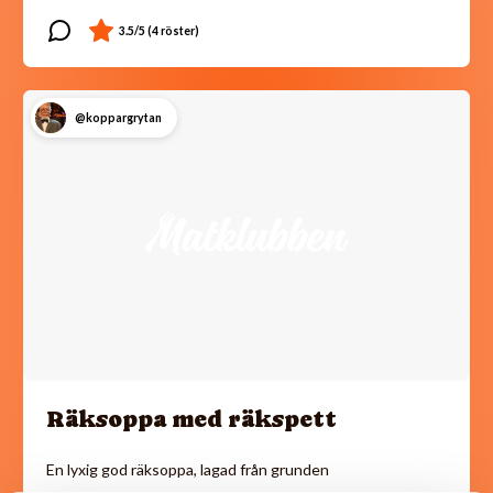
@koppargrytan
Räksoppa med räkspett
En lyxig god räksoppa, lagad från grunden