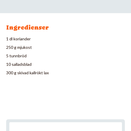
Ingredienser
1 dl koriander
250 g mjukost
5 tunnbröd
10 salladsblad
300 g skivad kallrökt lax