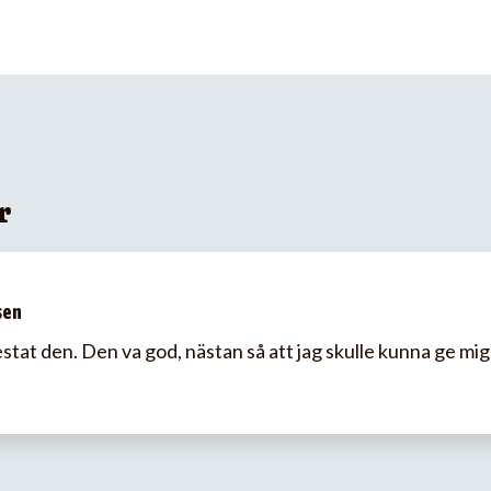
r
sen
estat den. Den va god, nästan så att jag skulle kunna ge mig 