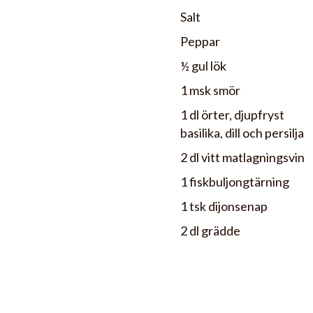
Salt
Peppar
½ gul lök
1 msk smör
1 dl örter, djupfryst
basilika, dill och persilja
2 dl vitt matlagningsvin
1 fiskbuljongtärning
1 tsk dijonsenap
2 dl grädde