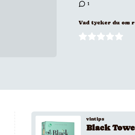
Vad tycker du om 
vintips
Black Towe