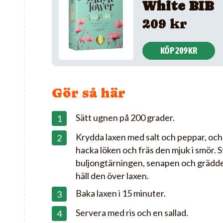
White BIB
209 kr
KÖP 209 KR
Gör så här
Sätt ugnen på 200 grader.
Krydda laxen med salt och peppar, och 
hacka löken och fräs den mjuk i smör. Str
buljongtärningen, senapen och grädd
häll den över laxen.
Baka laxen i 15 minuter.
Servera med ris och en sallad.