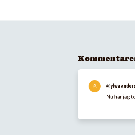
Kommentare
@ylwa ander
Nu har jag t