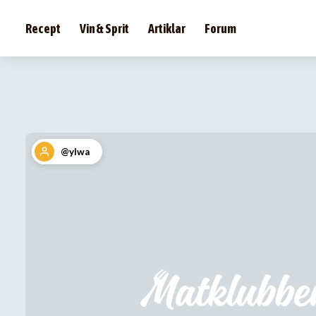
Recept
Vin & Sprit
Artiklar
Forum
@ylwa