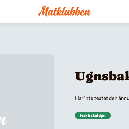
Ugnsbak
Har inte testat den ännu
Fisk & skaldjur