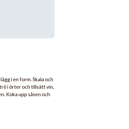
lägg i en form. Skala och
ö i örter och tillsätt vin,
en. Koka upp såsen och