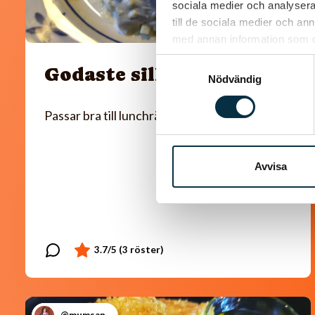
sociala medier och analysera 
till de sociala medier och a
med annan information som du 
Samtyckesval
Godaste sillröran
Nödvändig
Passar bra till lunchrätt också
Avvisa