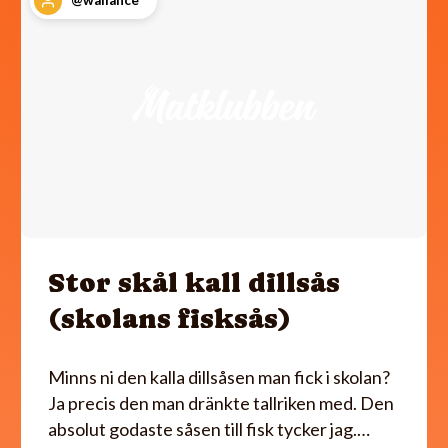
@wallance
Stor skål kall dillsås
(skolans fisksås)
Minns ni den kalla dillsåsen man fick i skolan?
Ja precis den man dränkte tallriken med. Den
absolut godaste såsen till fisk tycker jag.…