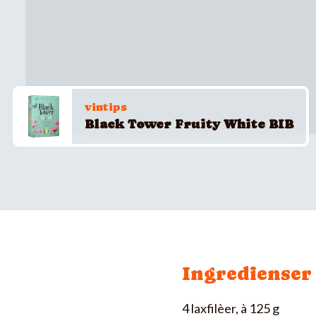
vintips
Black Tower Fruity White BIB
Ingredienser
4 laxfilèer, à 125 g