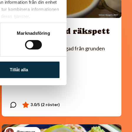
n information från din enhet
 tur kombinera informationen
deras tjänster.
Räksoppa med räkspett
Marknadsföring
En lyxig god räksoppa, lagad från grunden
Tillåt alla