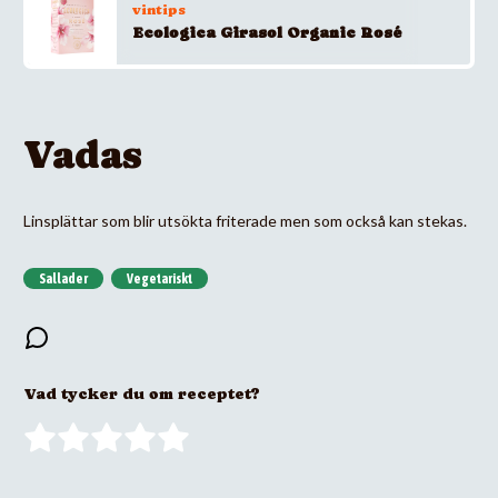
vintips
Ecologica Girasol Organic Rosé
Vadas
Linsplättar som blir utsökta friterade men som också kan stekas.
Sallader
Vegetariskt
Vad tycker du om receptet?