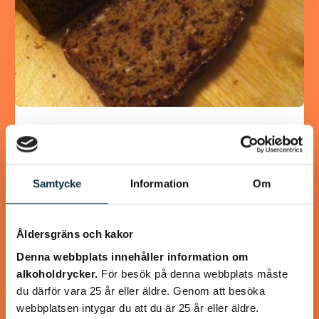
Gott lite grovt bröd utan jäst
Detta brödet gjorde jag i dag i stället för att köpa, på detta
sättet är det både nyttigare och utan konstgjorda
Samtycke
Information
Om
tillsatser. Tyckte själv…
Åldersgräns och kakor
Denna webbplats innehåller information om
alkoholdrycker.
För besök på denna webbplats måste
@koppargrytan
du därför vara 25 år eller äldre. Genom att besöka
webbplatsen intygar du att du är 25 år eller äldre.