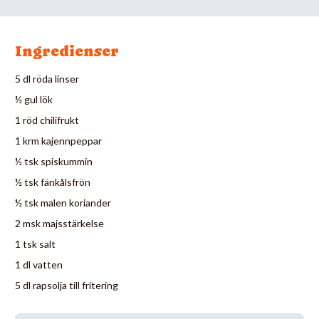
Ingredienser
5 dl röda linser
½ gul lök
1 röd chilifrukt
1 krm kajennpeppar
½ tsk spiskummin
½ tsk fänkålsfrön
½ tsk malen koriander
2 msk majsstärkelse
1 tsk salt
1 dl vatten
5 dl rapsolja till fritering