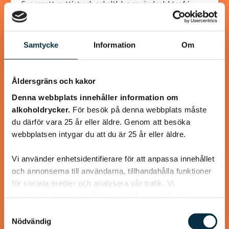
Supergott, nyttigt och enkelt! Jag använder laktosfri
turkisk yoghurt, så blir rätten helt laktosfri.
Samtycke
Information
Om
@koppargrytan
Åldersgräns och kakor
Denna webbplats innehåller information om
alkoholdrycker.
För besök på denna webbplats måste
du därför vara 25 år eller äldre. Genom att besöka
webbplatsen intygar du att du är 25 år eller äldre.
Vi använder enhetsidentifierare för att anpassa innehållet
och annonserna till användarna, tillhandahålla funktioner
för sociala medier och analysera vår trafik. Vi
vidarebefordrar även sådana identifierare och annan
information från din enhet till de sociala medier och
Samtyckesval
Turkisk köfte
annons- och analysföretag som vi samarbetar med.
Nödvändig