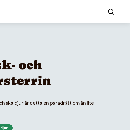
sk- och
rsterrin
ch skaldjur är detta en paradrätt om än lite
ldjur