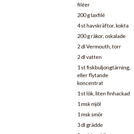
filéer
200 g laxfilé
4 st havskräftor, kokta
200 g räkor, oskalade
2 dl Vermouth, torr
2 dl vatten
1 st fiskbuljongtärning,
eller flytande
koncentrat
1 st lök, liten finhackad
1 msk mjöl
1 msk smör
3 dl grädde