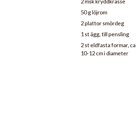
2 msk kryddkrasse
50 g löjrom
2 plattor smördeg
1 st ägg, till pensling
2 st eldfasta formar, ca
10-12 cm i diameter