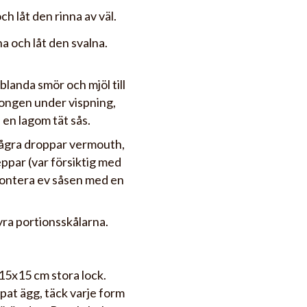
ch låt den rinna av väl.
na och låt den svalna.
 blanda smör och mjöl till
ljongen under vispning,
l en lagom tät sås.
några droppar vermouth,
ppar (var försiktig med
Montera ev såsen med en
yra portionsskålarna.
 15x15 cm stora lock.
at ägg, täck varje form