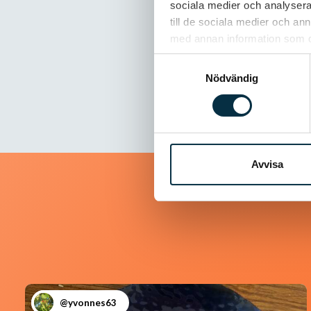
sociala medier och analysera 
till de sociala medier och a
Inga kommentarer
med annan information som du 
Samtyckesval
Nödvändig
Avvisa
@yvonnes63