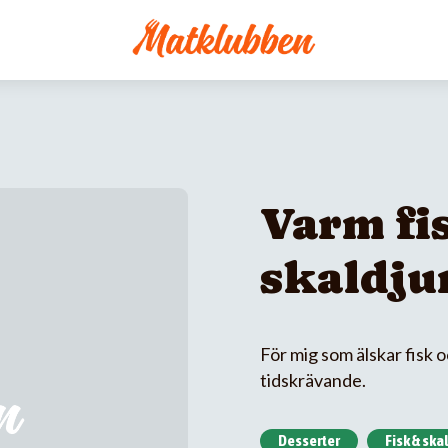
Varm fi
skaldju
För mig som älskar fisk o
tidskrävande.
Desserter
Fisk & ska