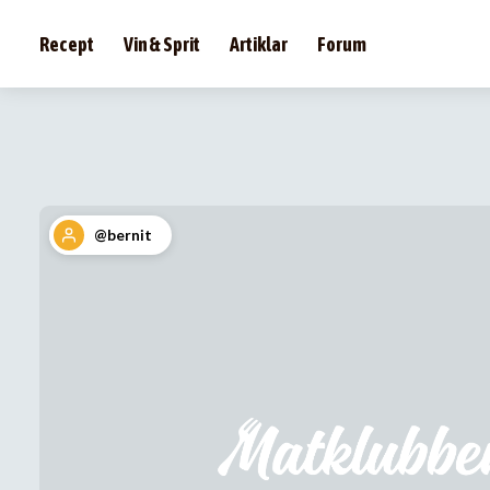
Recept
Vin & Sprit
Artiklar
Forum
@bernit