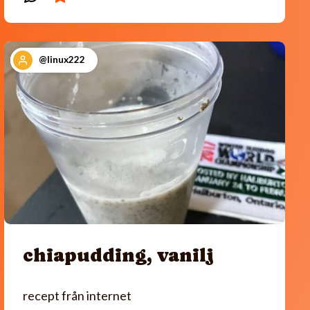
@linux222
chiapudding, vanilj
recept från internet