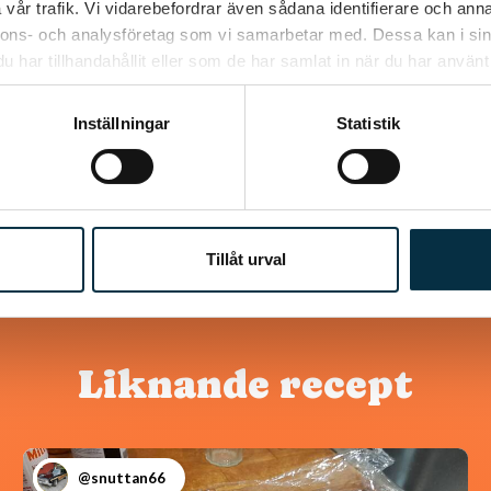
vår trafik. Vi vidarebefordrar även sådana identifierare och anna
nnons- och analysföretag som vi samarbetar med. Dessa kan i sin
har tillhandahållit eller som de har samlat in när du har använt 
Inställningar
Statistik
Tillåt urval
Liknande recept
@snuttan66