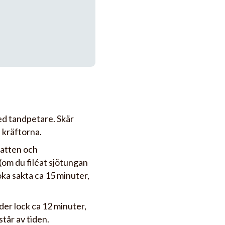
ed tandpetare. Skär
h kräftorna.
atten och
 (om du filéat sjötungan
Koka sakta ca 15 minuter,
der lock ca 12 minuter,
står av tiden.