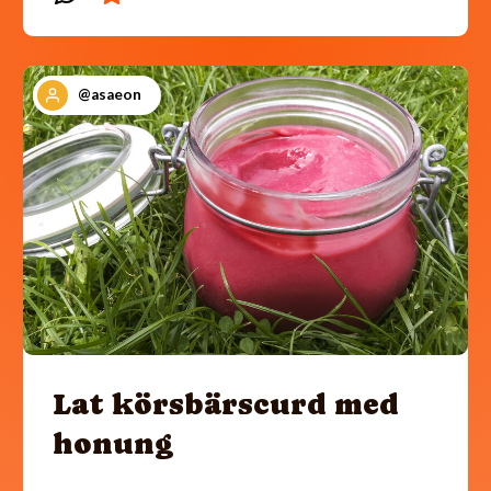
@asaeon
Lat körsbärscurd med
honung