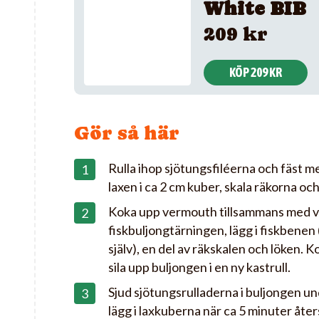
White BIB
209 kr
KÖP 209 KR
Gör så här
Rulla ihop sjötungsfiléerna och fäst m
laxen i ca 2 cm kuber, skala räkorna oc
Koka upp vermouth tillsammans med v
fiskbuljongtärningen, lägg i fiskbenen
själv), en del av räkskalen och löken. 
sila upp buljongen i en ny kastrull.
Sjud sjötungsrulladerna i buljongen un
lägg i laxkuberna när ca 5 minuter åter