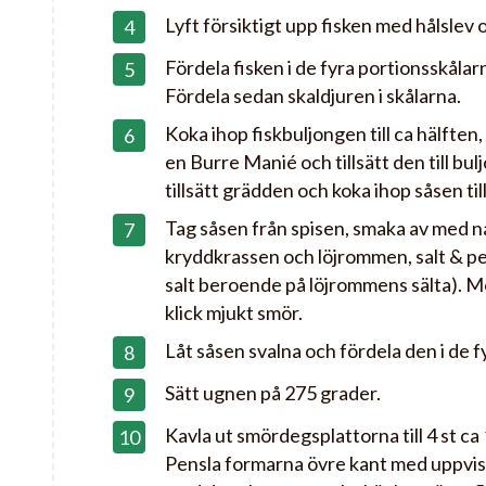
Lyft försiktigt upp fisken med hålslev o
Fördela fisken i de fyra portionsskålar
Fördela sedan skaldjuren i skålarna.
Koka ihop fiskbuljongen till ca hälften,
en Burre Manié och tillsätt den till bu
tillsätt grädden och koka ihop såsen til
Tag såsen från spisen, smaka av med 
kryddkrassen och löjrommen, salt & pe
salt beroende på löjrommens sälta). 
klick mjukt smör.
Låt såsen svalna och fördela den i de f
Sätt ugnen på 275 grader.
Kavla ut smördegsplattorna till 4 st ca
Pensla formarna övre kant med uppvisp