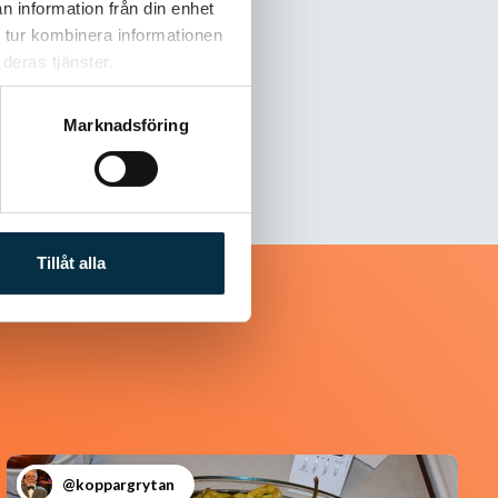
n information från din enhet
 tur kombinera informationen
deras tjänster.
Marknadsföring
Tillåt alla
@koppargrytan