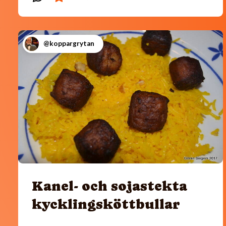
@koppargrytan
Kanel- och sojastekta
kycklingsköttbullar