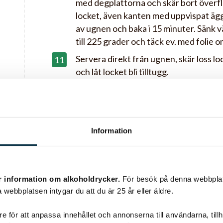
med degplattorna och skär bort överfl
locket, även kanten med uppvispat ägg, 
av ugnen och baka i 15 minuter. Sänk 
till 225 grader och täck ev. med folie o
Servera direkt från ugnen, skär loss l
och låt locket bli tilltugg.
Gott med ett glas torr vin till.
Information
r information om alkoholdrycker.
För besök på denna webbplat
 webbplatsen intygar du att du är 25 år eller äldre.
r
e för att anpassa innehållet och annonserna till användarna, tillh