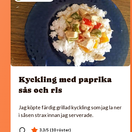
Kyckling med paprika
sås och ris
Jag köpte färdig grillad kyckling som jag la ner
i såsen strax innan jag serverade.