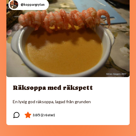
@koppargrytan
Räksoppa med räkspett
En lyxig god räksoppa, lagad från grunden