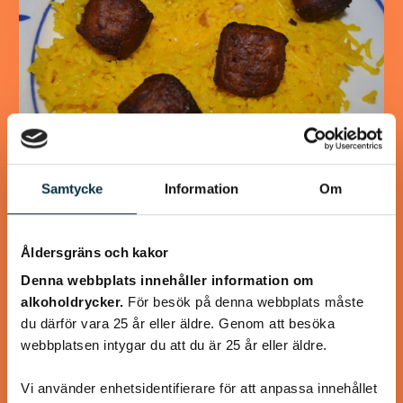
Kanel- och sojastekta
Samtycke
Information
Om
kycklingsköttbullar
Lika goda som ”Mammas” köttbullar
Åldersgräns och kakor
Denna webbplats innehåller information om
alkoholdrycker.
För besök på denna webbplats måste
du därför vara 25 år eller äldre. Genom att besöka
webbplatsen intygar du att du är 25 år eller äldre.
@koppargrytan
Vi använder enhetsidentifierare för att anpassa innehållet