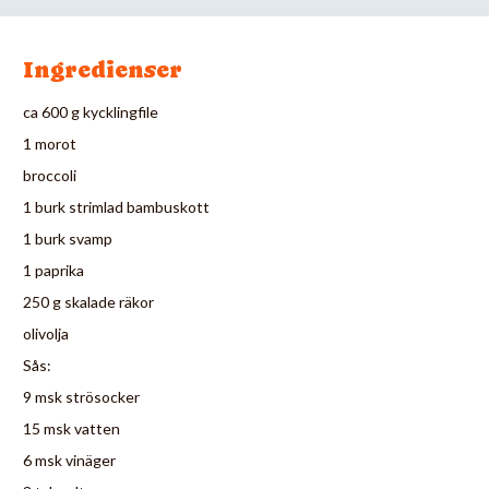
Ingredienser
ca 600 g kycklingfile
1 morot
broccoli
1 burk strimlad bambuskott
1 burk svamp
1 paprika
250 g skalade räkor
olivolja
Sås:
9 msk strösocker
15 msk vatten
6 msk vinäger