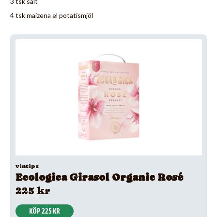
3 tsk salt
4 tsk maizena el potatismjöl
vintips
Ecologica Girasol Organic Rosé
225 kr
KÖP 225 KR