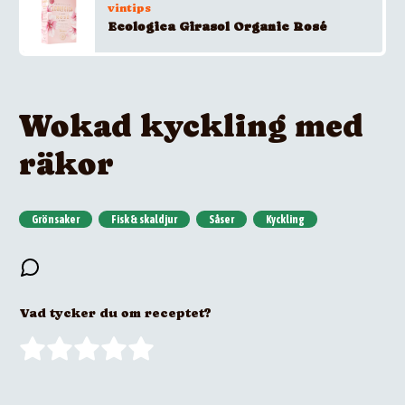
vintips
Ecologica Girasol Organic Rosé
Wokad kyckling med
räkor
Grönsaker
Fisk & skaldjur
Såser
Kyckling
Vad tycker du om receptet?