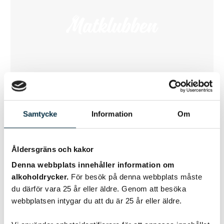
Korv och potatiscurry
Samtycke
Information
Om
Prova en variant av pyttipanna inspirerad av Indien.
Gårdagens överblivna potatis blir perfekt att använda här.
Åldersgräns och kakor
Denna webbplats innehåller information om
alkoholdrycker.
För besök på denna webbplats måste
du därför vara 25 år eller äldre. Genom att besöka
webbplatsen intygar du att du är 25 år eller äldre.
@lilloo