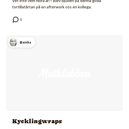
Vet inte vem Nora är?! Blev bjuden på denna goda
tortillatårtan på en afterwork oss en kollega.
@amika
Kycklingwraps