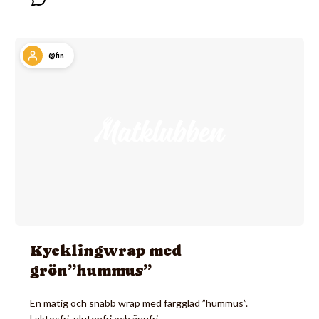
@fin
Kycklingwrap med
grön”hummus”
En matig och snabb wrap med färgglad ”hummus”.
Laktosfri, glutenfri och äggfri.