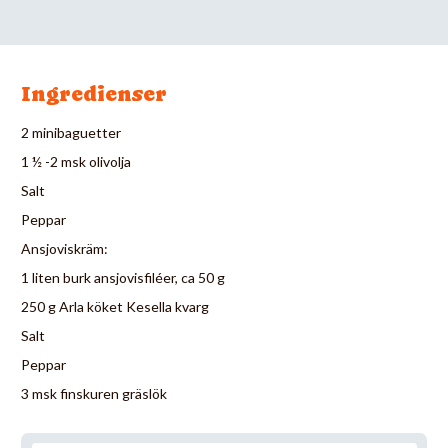
Ingredienser
2 minibaguetter
1 ½ -2 msk olivolja
Salt
Peppar
Ansjoviskräm:
1 liten burk ansjovisfiléer, ca 50 g
250 g Arla köket Kesella kvarg
Salt
Peppar
3 msk finskuren gräslök