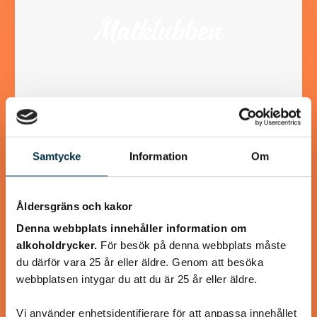
Räksoppa med räkspett
Samtycke
Information
Om
En lyxig god räksoppa, lagad från grunden
Åldersgräns och kakor
Denna webbplats innehåller information om
alkoholdrycker.
För besök på denna webbplats måste
du därför vara 25 år eller äldre. Genom att besöka
@mumsan
webbplatsen intygar du att du är 25 år eller äldre.
Vi använder enhetsidentifierare för att anpassa innehållet