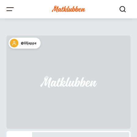
@lilljeppe