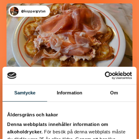
@koppargrytan
Samtycke
Information
Om
Våfflor med Svecia och
lufttorkad skinka
Åldersgräns och kakor
Svecia, paprika och lufttorkad skinka lyfter våfflorna till
Denna webbplats innehåller information om
oanade höjder! Våffelsmet och tillbehör kan göras i förväg.
alkoholdrycker.
För besök på denna webbplats måste