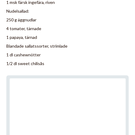
1 msk färsk ingefära, riven
Nudelsallad:
250 g äggnudlar
4 tomater, tärnade
1 papaya, tärnad
Blandade sallatssorter, strimlade
1 dl cashewnötter
1/2 dl sweet chilisås