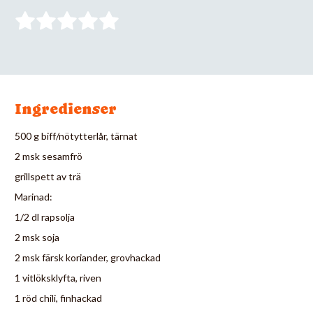
Ingredienser
500 g biff/nötytterlår, tärnat
2 msk sesamfrö
grillspett av trä
Marinad:
1/2 dl rapsolja
2 msk soja
2 msk färsk koriander, grovhackad
1 vitlöksklyfta, riven
1 röd chili, finhackad