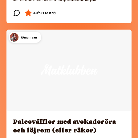
@mumsan
Paleovåfflor med avokadoröra
och löjrom (eller räkor)