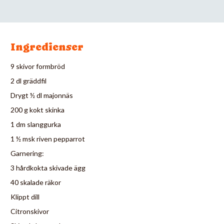
Ingredienser
9 skivor formbröd
2 dl gräddfil
Drygt ½ dl majonnäs
200 g kokt skinka
1 dm slanggurka
1 ½ msk riven pepparrot
Garnering:
3 hårdkokta skivade ägg
40 skalade räkor
Klippt dill
Citronskivor