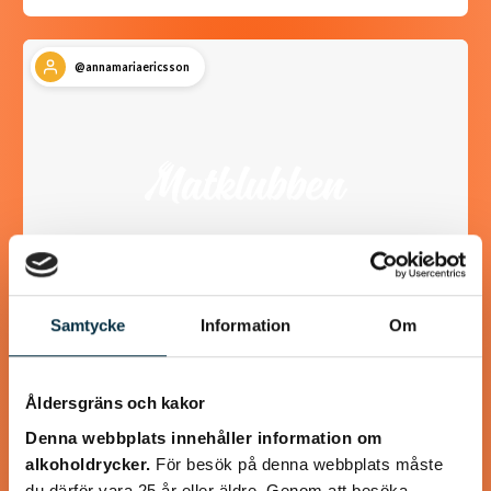
@annamariaericsson
Samtycke
Information
Om
Smörgåstårta a’la Golden
Åldersgräns och kakor
Smakrik och mustig smörgåstårta
Denna webbplats innehåller information om
alkoholdrycker.
För besök på denna webbplats måste
du därför vara 25 år eller äldre. Genom att besöka