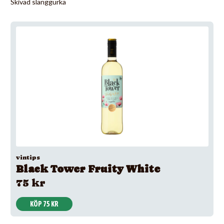
Skivad slanggurka
vintips
Black Tower Fruity White
75 kr
KÖP 75 KR