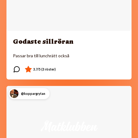
Godaste sillröran
Passar bra till lunchrätt också
@koppargrytan