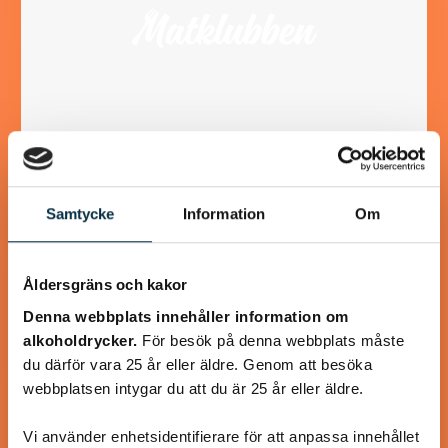
Räksoppa med räkspett
Samtycke
Information
Om
En lyxig god räksoppa, lagad från grunden
Åldersgräns och kakor
Denna webbplats innehåller information om
alkoholdrycker.
För besök på denna webbplats måste
du därför vara 25 år eller äldre. Genom att besöka
@mumsan
webbplatsen intygar du att du är 25 år eller äldre.
Vi använder enhetsidentifierare för att anpassa innehållet