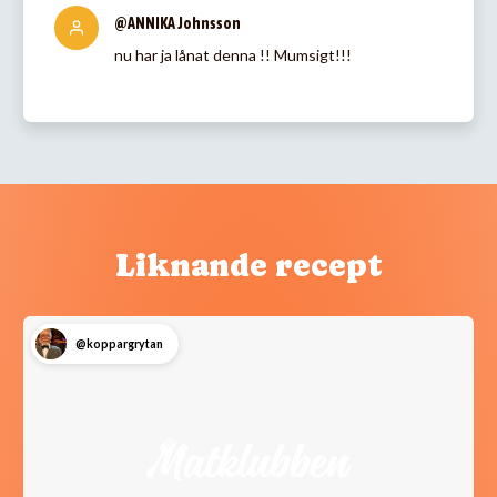
@ANNIKA Johnsson
nu har ja lånat denna !! Mumsigt!!!
Liknande recept
@koppargrytan