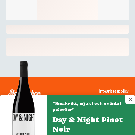
Integritetspolicy
Cookiepolicy
”Smakrikt, mjukt och oväntat
Cookie-inställningar
prisvärt”
Day & Night Pinot
Noir
Denna webbplats drivs av Vinklubben i Norden AB