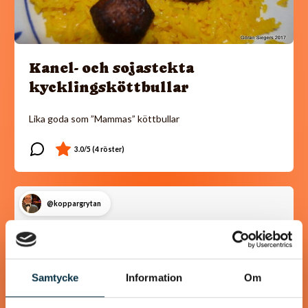
Kanel- och sojastekta
kycklingsköttbullar
Lika goda som ”Mammas” köttbullar
@koppargrytan
Samtycke
Information
Om