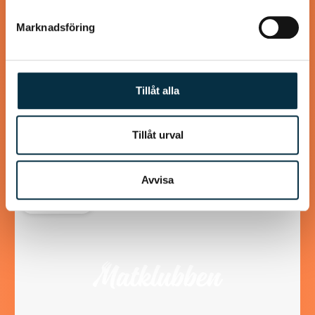
Marknadsföring
Räksoppa med räkspett
Tillåt alla
En lyxig god räksoppa, lagad från grunden
Tillåt urval
Avvisa
@mumsan