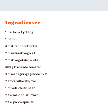
Ingredienser
1 hel färsk kyckling
1 citron
4 msk tandoorikrydda
2 dl naturell yoghurt
2 msk vegetabilisk olja
400 g krossade tomater
3 dl matlagningsgrädde 12%
2 stora vitlöksklyftor
1-2 röda chilifrukter
2 tsk mald spiskummin
2 tsk paprikapulver