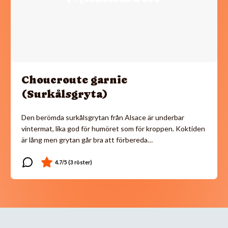
Choucroute garnie
(Surkålsgryta)
Den berömda surkålsgrytan från Alsace är underbar
vintermat, lika god för humöret som för kroppen. Koktiden
är lång men grytan går bra att förbereda…