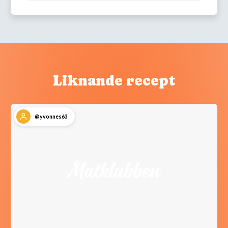
Liknande recept
@yvonnes63