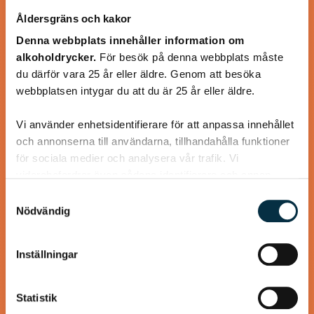
Åldersgräns och kakor
Denna webbplats innehåller information om
alkoholdrycker.
För besök på denna webbplats måste
du därför vara 25 år eller äldre. Genom att besöka
Gulaschsoppa Melchersson
webbplatsen intygar du att du är 25 år eller äldre.
Spara till kalla dagar
Vi använder enhetsidentifierare för att anpassa innehållet
och annonserna till användarna, tillhandahålla funktioner
för sociala medier och analysera vår trafik. Vi
vidarebefordrar även sådana identifierare och annan
information från din enhet till de sociala medier och
Samtyckesval
@koppargrytan
annons- och analysföretag som vi samarbetar med.
Nödvändig
Dessa kan i sin tur kombinera informationen med annan
information som du har tillhandahållit eller som de har
Inställningar
samlat in när du har använt deras tjänster.
Statistik