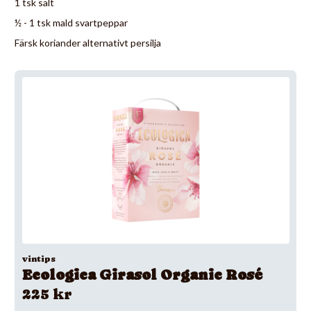
1 tsk salt
½ - 1 tsk mald svartpeppar
Färsk koriander alternativt persilja
vintips
Ecologica Girasol Organic Rosé
225 kr