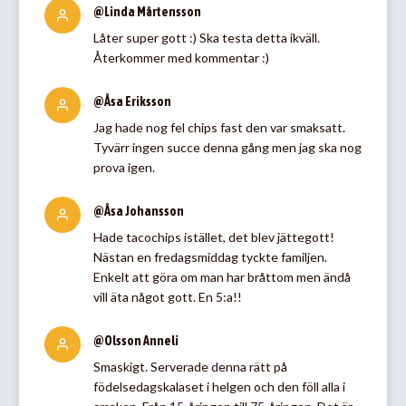
@Linda Mårtensson
Låter super gott :) Ska testa detta ikväll.
Återkommer med kommentar :)
@Åsa Eriksson
Jag hade nog fel chips fast den var smaksatt.
Tyvärr ingen succe denna gång men jag ska nog
prova igen.
@Åsa Johansson
Hade tacochips istället, det blev jättegott!
Nästan en fredagsmiddag tyckte familjen.
Enkelt att göra om man har bråttom men ändå
vill äta något gott. En 5:a!!
@Olsson Anneli
Smaskigt. Serverade denna rätt på
födelsedagskalaset i helgen och den föll alla i