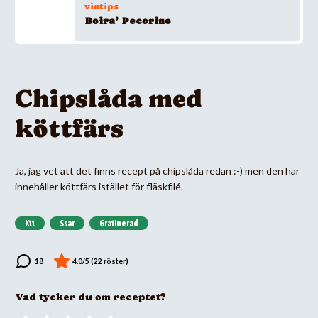
vintips
Boira’ Pecorino
Chipslåda med
köttfärs
Ja, jag vet att det finns recept på chipslåda redan :-) men den här
innehåller köttfärs istället för fläskfilé.
Ktt
Ssar
Gratinerad
Vad tycker du om receptet?