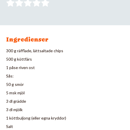
Ingredienser
300 g räfflade, lättsaltade chips
500 g köttfärs
1 påse riven ost
Sås:
50 g smör
5 msk mjöl
3 dl grädde
3 dl mjölk
1 köttbuljong (eller egna kryddor)
Salt