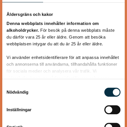
Västerbotten- och
parmesanpanerad kycklingfilé
Åldersgräns och kakor
Denna webbplats innehåller information om
Ibland blir det bästa resultatet när man tager vad man
alkoholdrycker.
För besök på denna webbplats måste
haver, dvs. inte tillräckligt mycket av den ena sortens ost.
du därför vara 25 år eller äldre. Genom att besöka
Just tillsammans med en…
webbplatsen intygar du att du är 25 år eller äldre.
Vi använder enhetsidentifierare för att anpassa innehållet
och annonserna till användarna, tillhandahålla funktioner
för sociala medier och analysera vår trafik. Vi
vidarebefordrar även sådana identifierare och annan
information från din enhet till de sociala medier och
Samtyckesval
annons- och analysföretag som vi samarbetar med.
Nödvändig
Dessa kan i sin tur kombinera informationen med annan
information som du har tillhandahållit eller som de har
Inställningar
samlat in när du har använt deras tjänster.