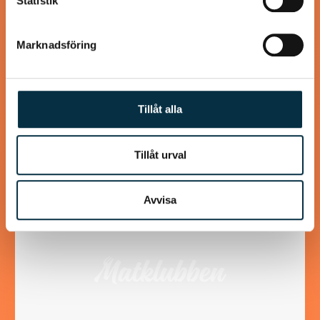
Statistik
Marknadsföring
Ostschnitzel
En enkel och mycket god middag. Vissa av ingredienserna
är på måfå därav de icke existerande måtten.
Tillåt alla
Tillåt urval
@zubiila
Avvisa