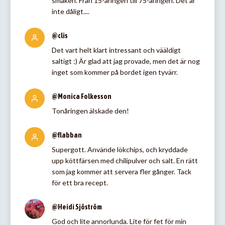
smaken. Från 15-åringen till 75-åringen. Det är
inte dåligt....
@clis
Det vart helt klart intressant och vääldigt
saltigt :) Är glad att jag provade, men det är nog
inget som kommer på bordet igen tyvärr.
@Monica Folkesson
Tonåringen älskade den!
@flabban
Supergott. Använde lökchips, och kryddade
upp köttfärsen med chilipulver och salt. En rätt
som jag kommer att servera fler gånger. Tack
för ett bra recept.
@Heidi Sjöström
God och lite annorlunda. Lite för fet för min