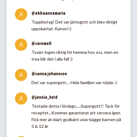
@ebbaannamaria
Toppbetyg! Det var jättegott och blev riktigt
uppskattat. Kanon!:)
@caromell
Tyvärr ingen riktig hit hemma hos oss, men en
trea blir det i alla fall :)
@sanna johansson
Det var supergott.... Hela familjen var nöjda:-)
@jennie_hstd
Testade detta i lördags.....Supergott!! Tack för
receptet...Kommer garanterat att servera igen.
Fick mer än klart godkänt utav bägge barnen på
5 & 12 år