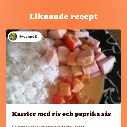
Liknande recept
@yvonnes63
Kassler med ris och paprika sås
Cayennepeppar är starkt så ta lite i taget.