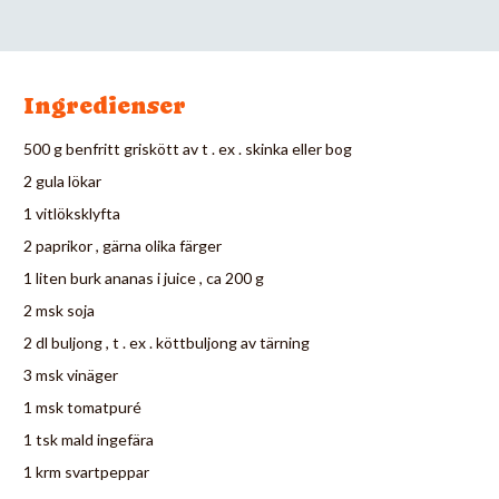
Ingredienser
500 g benfritt griskött av t . ex . skinka eller bog
2 gula lökar
1 vitlöksklyfta
2 paprikor , gärna olika färger
1 liten burk ananas i juice , ca 200 g
2 msk soja
2 dl buljong , t . ex . köttbuljong av tärning
3 msk vinäger
1 msk tomatpuré
1 tsk mald ingefära
1 krm svartpeppar