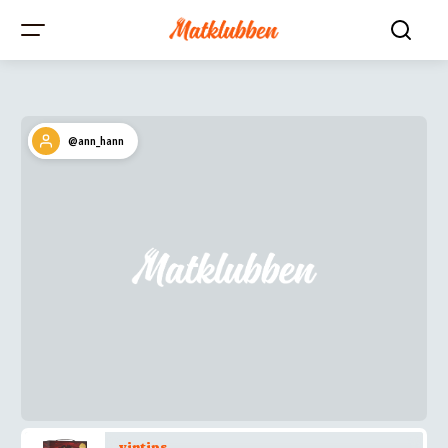
@ann_hann
vintips