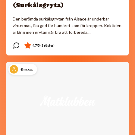
(Surkålsgryta)
Den berömda surkålsgrytan från Alsace är underbar
vintermat, lika god för humöret som för kroppen. Koktiden
är lång men grytan går bra att förbereda…
@mrxxx