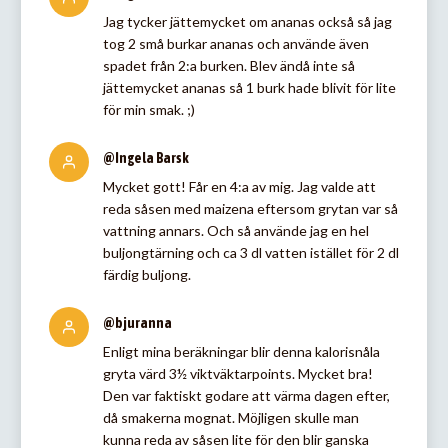
Jag tycker jättemycket om ananas också så jag
tog 2 små burkar ananas och använde även
spadet från 2:a burken. Blev ändå inte så
jättemycket ananas så 1 burk hade blivit för lite
för min smak. ;)
@Ingela Barsk
Mycket gott! Får en 4:a av mig. Jag valde att
reda såsen med maizena eftersom grytan var så
vattning annars. Och så använde jag en hel
buljongtärning och ca 3 dl vatten istället för 2 dl
färdig buljong.
@bjuranna
Enligt mina beräkningar blir denna kalorisnåla
gryta värd 3½ viktväktarpoints. Mycket bra!
Den var faktiskt godare att värma dagen efter,
då smakerna mognat. Möjligen skulle man
kunna reda av såsen lite för den blir ganska