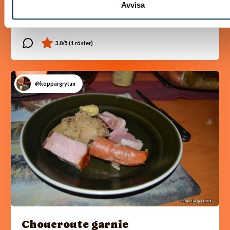
Avvisa
Smarrigt! Jag bytte ut persiljan mot koriander och
serverade med råstekt sötpotatistärningar.
@koppargrytan
Choucroute garnie