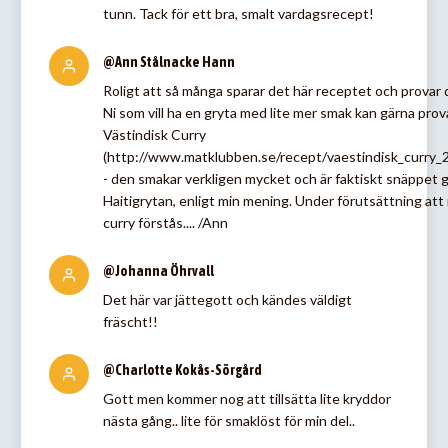
tunn. Tack för ett bra, smalt vardagsrecept!
@Ann Stålnacke Hann
Roligt att så många sparar det här receptet och provar 
Ni som vill ha en gryta med lite mer smak kan gärna prov
Västindisk Curry
(http://www.matklubben.se/recept/vaestindisk_curry_
- den smakar verkligen mycket och är faktiskt snäppet 
Haitigrytan, enligt min mening. Under förutsättning att 
curry förstås.... /Ann
@Johanna Öhrvall
Det här var jättegott och kändes väldigt
fräscht!!
@Charlotte Kokås-Sörgård
Gott men kommer nog att tillsätta lite kryddor
nästa gång.. lite för smaklöst för min del..