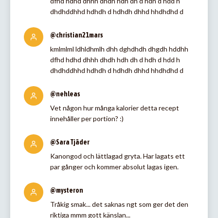
dfhd hdhd dhhh dhdh hdh dh d hdh d hdd h
dhdhddhhd hdhdh d hdhdh dhhd hhdhdhd d
@christian21mars
kmlmlml ldhldhmlh dhh dghdhdh dhgdh hddhh
dfhd hdhd dhhh dhdh hdh dh d hdh d hdd h
dhdhddhhd hdhdh d hdhdh dhhd hhdhdhd d
@nehleas
Vet någon hur många kalorier detta recept
innehåller per portion? :)
@Sara Tjäder
Kanongod och lättlagad gryta. Har lagats ett
par gånger och kommer absolut lagas igen.
@mysteron
Tråkig smak... det saknas ngt som ger det den
riktiga mmm gott känslan...