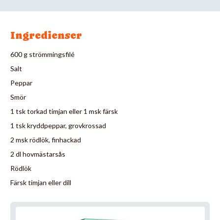
Ingredienser
600 g strömmingsfilé
Salt
Peppar
Smör
1 tsk torkad timjan eller 1 msk färsk
1 tsk kryddpeppar, grovkrossad
2 msk rödlök, finhackad
2 dl hovmästarsås
Rödlök
Färsk timjan eller dill