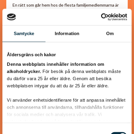
En rätt som går hem hos de flesta familjemedlemmarna är
denna, senapsbakade torsk med rostad sötpotatis.
Torsken får ett täcke av senap, ströbröd samt…
Samtycke
Information
Om
Åldersgräns och kakor
@koppargrytan
Denna webbplats innehåller information om
alkoholdrycker.
För besök på denna webbplats måste
du därför vara 25 år eller äldre. Genom att besöka
webbplatsen intygar du att du är 25 år eller äldre.
Vi använder enhetsidentifierare för att anpassa innehållet
och annonserna till användarna, tillhandahålla funktioner
för sociala medier och analysera vår trafik. Vi
vidarebefordrar även sådana identifierare och annan
information från din enhet till de sociala medier och
Samtyckesval