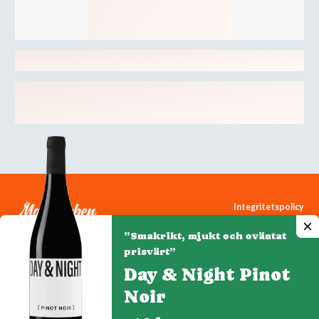
Integritetspolicy
Cookiepolicy
”Smakrikt, mjukt och oväntat
Cookie-inställningar
prisvärt”
Day & Night Pinot
Noir
Denna webbplats drivs av Vinklubben i Norden AB
© 2026 mytaste.se