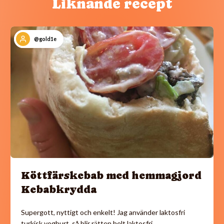
Liknande recept
@gold1e
Köttfärskebab med hemmagjord
Kebabkrydda
Supergott, nyttigt och enkelt! Jag använder laktosfri
turkisk yoghurt, så blir rätten helt laktosfri.