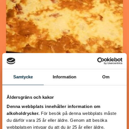
LCHF Fläskpannkaka
Samtycke
Information
Om
För dig som älskar pannkaka men inte använder mjöl
Åldersgräns och kakor
Denna webbplats innehåller information om
alkoholdrycker.
För besök på denna webbplats måste
@koppargrytan
du därför vara 25 år eller äldre. Genom att besöka
webbplatsen intygar du att du är 25 år eller äldre.