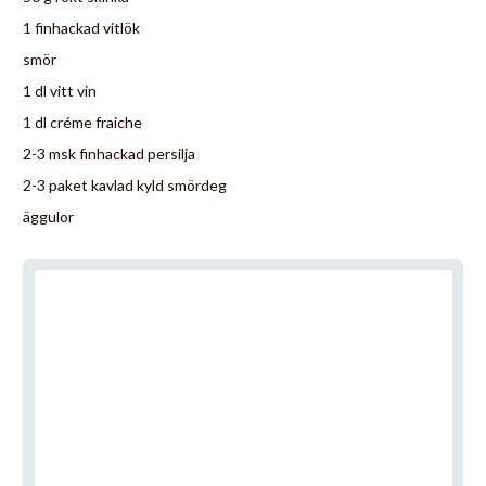
1 finhackad vitlök
smör
1 dl vitt vin
1 dl créme fraiche
2-3 msk finhackad persilja
2-3 paket kavlad kyld smördeg
äggulor