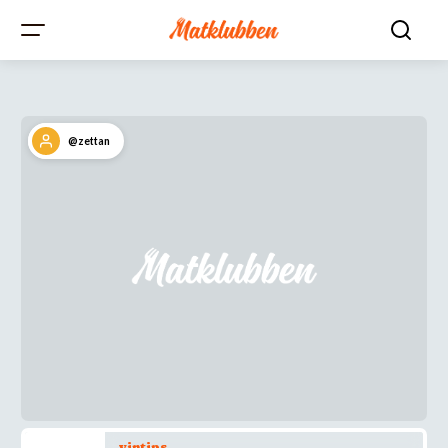
@zettan
vintips