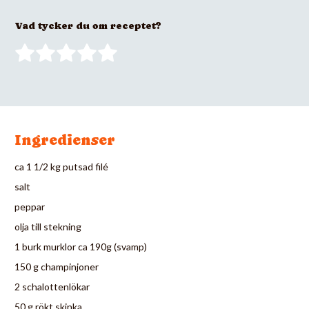
Vad tycker du om receptet?
Ingredienser
ca 1 1/2 kg putsad filé
salt
peppar
olja till stekning
1 burk murklor ca 190g (svamp)
150 g champinjoner
2 schalottenlökar
50 g rökt skinka