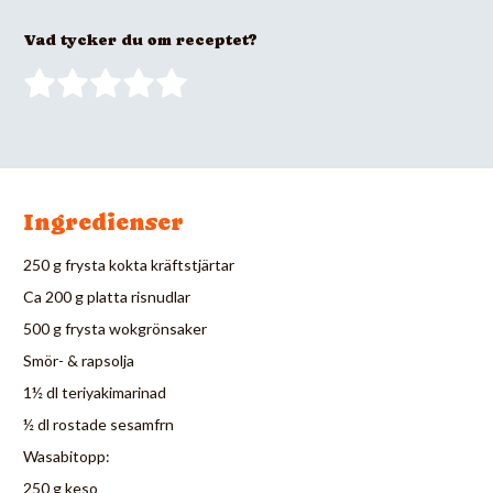
Vad tycker du om receptet?
Ingredienser
250 g frysta kokta kräftstjärtar
Ca 200 g platta risnudlar
500 g frysta wokgrönsaker
Smör- & rapsolja
1½ dl teriyakimarinad
½ dl rostade sesamfrn
Wasabitopp:
250 g keso