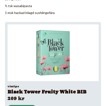
½ tsk wasabipasta
1 msk hackad inlagd sushiingefära
vintips
Black Tower Fruity White BIB
209 kr