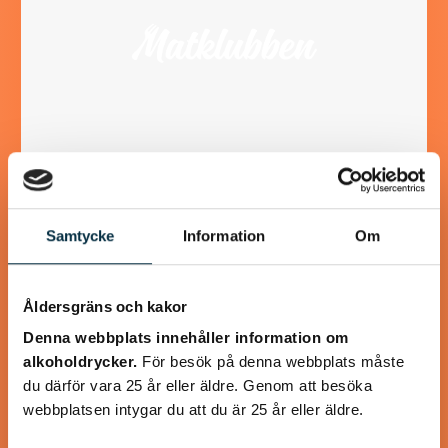
Räksoppa med räkspett
Samtycke
Information
Om
En lyxig god räksoppa, lagad från grunden
Åldersgräns och kakor
Denna webbplats innehåller information om
alkoholdrycker.
För besök på denna webbplats måste
@mumsan
du därför vara 25 år eller äldre. Genom att besöka
webbplatsen intygar du att du är 25 år eller äldre.