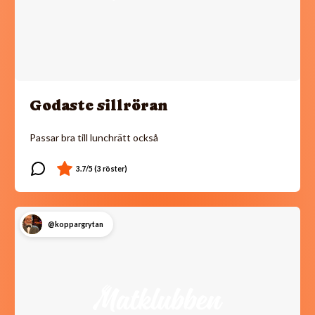
Godaste sillröran
Passar bra till lunchrätt också
@koppargrytan