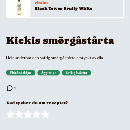
vintips
Black Tower Fruity White
Kickis smörgåstårta
Helt underbar och saftig smörgåstårta omtyckt av alla
Fisk & skaldjur
Äggrätter
Smörgåstårtor
Vad tycker du om receptet?