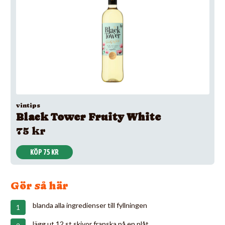
vintips
Black Tower Fruity White
75 kr
KÖP 75 KR
Gör så här
blanda alla ingredienser till fyllningen
lägg ut 12 st skivor franska på en plåt