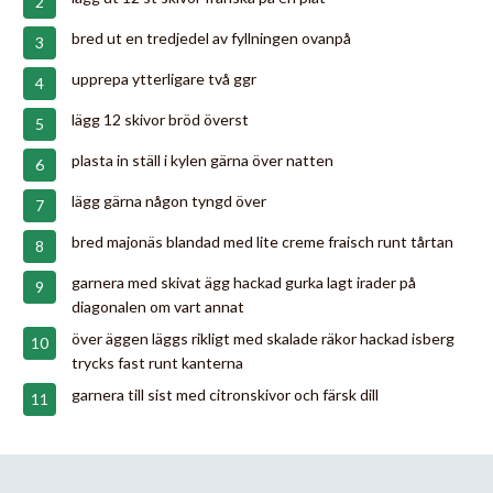
bred ut en tredjedel av fyllningen ovanpå
upprepa ytterligare två ggr
lägg 12 skivor bröd överst
plasta in ställ i kylen gärna över natten
lägg gärna någon tyngd över
bred majonäs blandad med lite creme fraisch runt tårtan
garnera med skivat ägg hackad gurka lagt irader på
diagonalen om vart annat
över äggen läggs rikligt med skalade räkor hackad isberg
trycks fast runt kanterna
garnera till sist med citronskivor och färsk dill