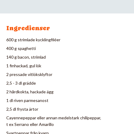
Ingredienser
600 g strimlade kycklingfiléer
400 g spaghetti
140 g bacon, strimlad
1 finhackad, gul lök
2 pressade vitlöksklyftor
2,5 - 3 dl grädde
2 hårdkokta, hackade ägg
1 dl riven parmesanost
2,5 dl frysta ärtor
Cayennepeppar eller annan medelstark chilipeppar,
t ex Serrano eller Amarillo
Svartpeppar från kvarn