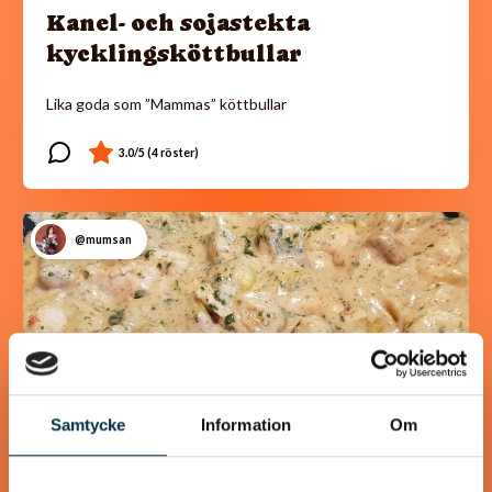
Kanel- och sojastekta
kycklingsköttbullar
Lika goda som ”Mammas” köttbullar
@mumsan
Samtycke
Information
Om