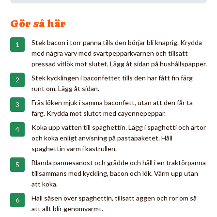
Gör så här
Stek bacon i torr panna tills den börjar bli knaprig. Krydda
med några varv med svartpepparkvarnen och tillsätt
pressad vitlök mot slutet. Lägg åt sidan på hushållspapper.
Stek kycklingen i baconfettet tills den har fått fin färg
runt om. Lägg åt sidan.
Fräs löken mjuk i samma baconfett, utan att den får ta
färg. Krydda mot slutet med cayennepeppar.
Koka upp vatten till spaghettin. Lägg i spaghetti och ärtor
och koka enligt anvisning på pastapaketet. Håll
spaghettin varm i kastrullen.
Blanda parmesanost och grädde och häll i en traktörpanna
tillsammans med kyckling, bacon och lök. Värm upp utan
att koka.
Häll såsen över spaghettin, tillsätt äggen och rör om så
att allt blir genomvarmt.