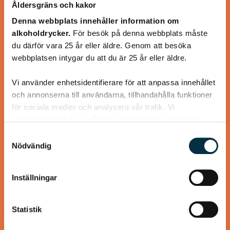
Åldersgräns och kakor
Paleo: Kycklinggryta med
Denna webbplats innehåller information om
alkoholdrycker.
För besök på denna webbplats måste
mango och mandelsmör
du därför vara 25 år eller äldre. Genom att besöka
webbplatsen intygar du att du är 25 år eller äldre.
Smarrigt! Jag bytte ut persiljan mot koriander och
serverade med råstekt sötpotatistärningar.
Vi använder enhetsidentifierare för att anpassa innehållet
och annonserna till användarna, tillhandahålla funktioner
för sociala medier och analysera vår trafik. Vi
vidarebefordrar även sådana identifierare och annan
information från din enhet till de sociala medier och
Samtyckesval
@puntella
annons- och analysföretag som vi samarbetar med.
Nödvändig
Dessa kan i sin tur kombinera informationen med annan
information som du har tillhandahållit eller som de har
Inställningar
samlat in när du har använt deras tjänster.
Statistik