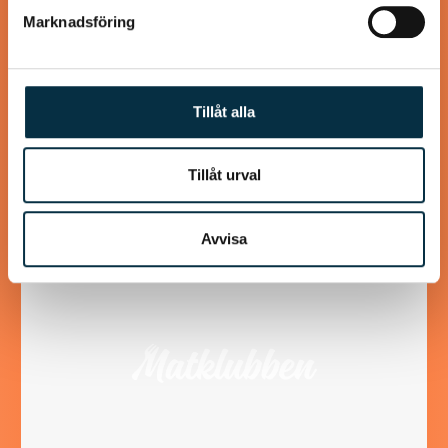
Marknadsföring
Pappardelle med ragù di manzo
Tillåt alla
Gott även med ris eller potatis(mos)
Tillåt urval
Avvisa
@mumsan