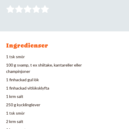
Ingredienser
1 tsk smör
100 g svamp, t ex shiitake, kantareller eller
champinjoner
1 finhackad gul lök
1 finhackad vitlöksklyfta
1 krm salt
250 g kycklinglever
1 tsk smör
2 krm salt