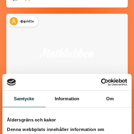
@gold1e
Samtycke
Information
Om
Köttfärskebab med hemmagjord
Kebabkrydda
Åldersgräns och kakor
Supergott, nyttigt och enkelt! Jag använder laktosfri
Denna webbplats innehåller information om
turkisk yoghurt, så blir rätten helt laktosfri.