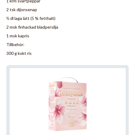
1 krm svartpeppar
2 tsk dijonsenap
½ dl laga lätt (5 % fetthalt)
2 msk finhackad bladpersilja
1 msk kapris
Tillbehör:
300 g kokt ris