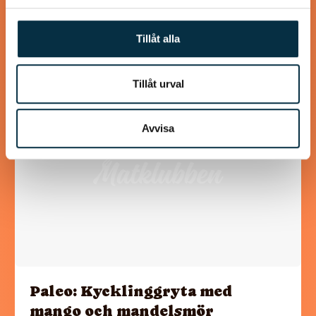
Lika goda som ”Mammas” köttbullar
Tillåt alla
Tillåt urval
@mumsan
Avvisa
Paleo: Kycklinggryta med
mango och mandelsmör