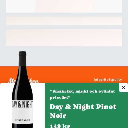
Integritetspolicy
Cookiepolicy
”Smakrikt, mjukt och oväntat
Cookie-inställningar
prisvärt”
Day & Night Pinot
Noir
Denna webbplats drivs av Vinklubben i Norden AB
© 2026 mytaste.se
149 kr