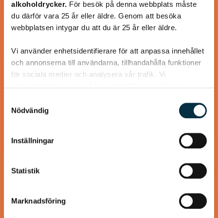
alkoholdrycker.
För besök på denna webbplats måste
du därför vara 25 år eller äldre. Genom att besöka
webbplatsen intygar du att du är 25 år eller äldre.
Vi använder enhetsidentifierare för att anpassa innehållet
@koppargrytan
och annonserna till användarna, tillhandahålla funktioner
för sociala medier och analysera vår trafik. Vi
vidarebefordrar även sådana identifierare och annan
information från din enhet till de sociala medier och
Samtyckesval
annons- och analysföretag som vi samarbetar med.
Nödvändig
Dessa kan i sin tur kombinera informationen med annan
information som du har tillhandahållit eller som de har
Inställningar
samlat in när du har använt deras tjänster.
Statistik
Kanel- och sojastekta
Marknadsföring
kycklingsköttbullar