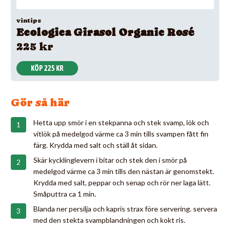
vintips
Ecologica Girasol Organic Rosé
225 kr
KÖP 225 KR
Gör så här
Hetta upp smör i en stekpanna och stek svamp, lök och
vitlök på medelgod värme ca 3 min tills svampen fått fin
färg. Krydda med salt och ställ åt sidan.
Skär kycklinglevern i bitar och stek den i smör på
medelgod värme ca 3 min tills den nästan är genomstekt.
Krydda med salt, peppar och senap och rör ner laga lätt.
Småputtra ca 1 min.
Blanda ner persilja och kapris strax före servering. servera
med den stekta svampblandningen och kokt ris.