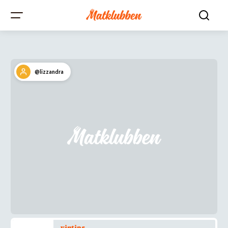
@lizzandra
vintips