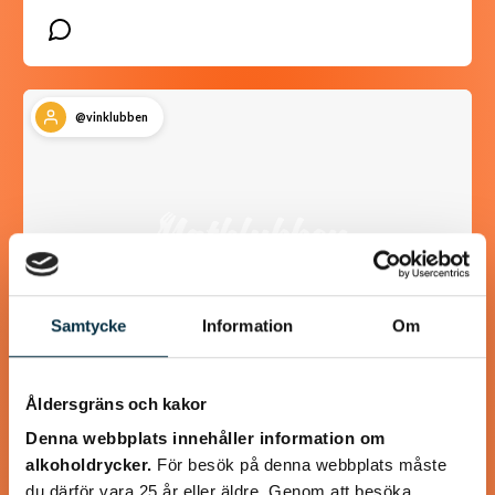
@vinklubben
Samtycke
Information
Om
Åldersgräns och kakor
Plommonspäckad viltstek
Denna webbplats innehåller information om
alkoholdrycker.
För besök på denna webbplats måste
En härlig rätt som sköter sig själv i ugnen och ger dig tid
du därför vara 25 år eller äldre. Genom att besöka
för dina gäster. Servera med ett mjukt fylligt vin från t.ex.…