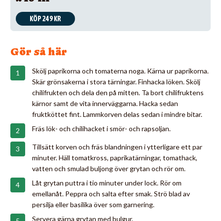
KÖP 249 KR
Gör så här
Skölj paprikorna och tomaterna noga. Kärna ur paprikorna.
Skär grönsakerna i stora tärningar. Finhacka löken. Skölj
chilifrukten och dela den på mitten. Ta bort chilifruktens
kärnor samt de vita innerväggarna. Hacka sedan
fruktköttet fint. Lammkorven delas sedan i mindre bitar.
Fräs lök- och chilihacket i smör- och rapsoljan.
Tillsätt korven och fräs blandningen i ytterligare ett par
minuter. Häll tomatkross, paprikatärningar, tomathack,
vatten och smulad buljong över grytan och rör om.
Låt grytan puttra i tio minuter under lock. Rör om
emellanåt. Peppra och salta efter smak. Strö blad av
persilja eller basilika över som garnering.
Servera gärna grytan med bulgur.