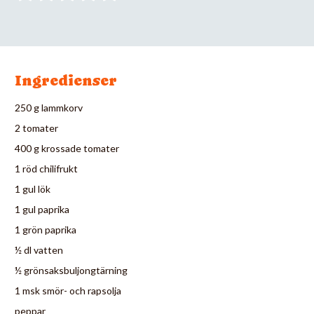
Ingredienser
250 g lammkorv
2 tomater
400 g krossade tomater
1 röd chilifrukt
1 gul lök
1 gul paprika
1 grön paprika
½ dl vatten
½ grönsaksbuljongtärning
1 msk smör- och rapsolja
peppar