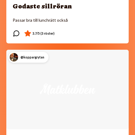
Godaste sillröran
Passar bra till lunchrätt också
@koppargrytan