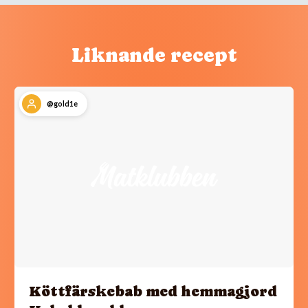
Liknande recept
@gold1e
Köttfärskebab med hemmagjord