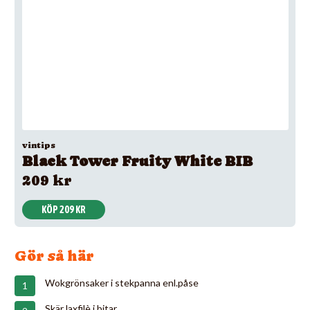
vintips
Black Tower Fruity White BIB
209 kr
KÖP 209 KR
Gör så här
Wokgrönsaker i stekpanna enl.påse
Skär laxfilè i bitar