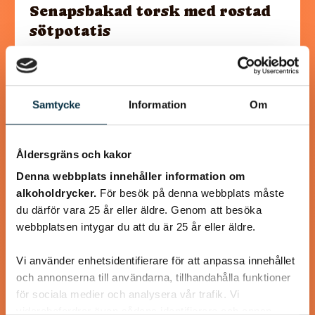
Senapsbakad torsk med rostad
sötpotatis
En rätt som går hem hos de flesta familjemedlemmarna är
denna, senapsbakade torsk med rostad sötpotatis.
Torsken får ett täcke av senap, ströbröd samt…
Samtycke
Information
Om
Åldersgräns och kakor
Denna webbplats innehåller information om
@koppargrytan
alkoholdrycker.
För besök på denna webbplats måste
du därför vara 25 år eller äldre. Genom att besöka
webbplatsen intygar du att du är 25 år eller äldre.
Vi använder enhetsidentifierare för att anpassa innehållet
och annonserna till användarna, tillhandahålla funktioner
för sociala medier och analysera vår trafik. Vi
vidarebefordrar även sådana identifierare och annan