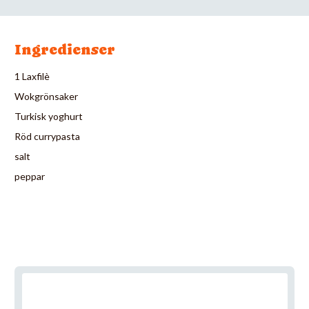
Ingredienser
1 Laxfilè
Wokgrönsaker
Turkisk yoghurt
Röd currypasta
salt
peppar