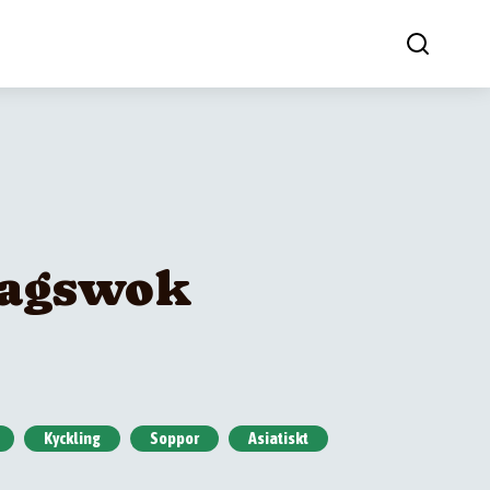
dagswok
Kyckling
Soppor
Asiatiskt