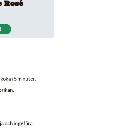
c Rosé
R
 koka i 5 minuter.
prikan.
ja och ingefära.