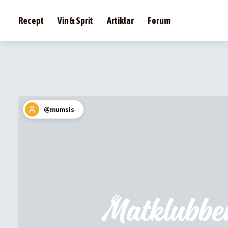
Recept
Vin & Sprit
Artiklar
Forum
@mumsis