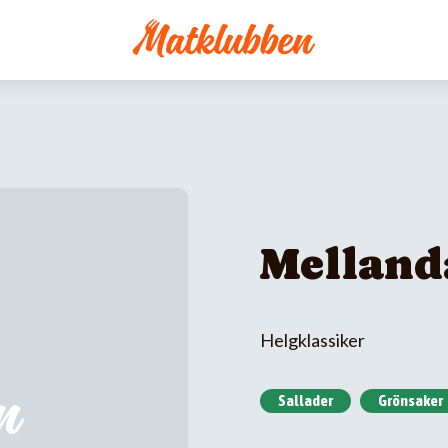
Mellan
Helgklassiker
Sallader
Grönsaker