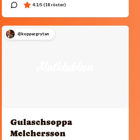
@koppargrytan
Gulaschsoppa
Melchersson