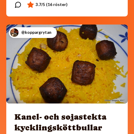
@koppargrytan
Kanel- och sojastekta
kycklingsköttbullar