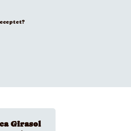
receptet?
ca Girasol