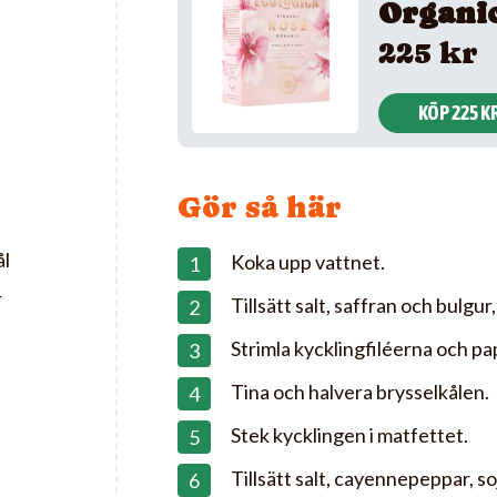
Organi
225 kr
KÖP 225 K
Gör så här
ål
Koka upp vattnet.
r
Tillsätt salt, saffran och bulgur,
Strimla kycklingfiléerna och pa
Tina och halvera brysselkålen.
Stek kycklingen i matfettet.
Tillsätt salt, cayennepeppar, so