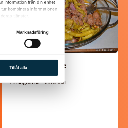
n information från din enhet
 tur kombinera informationen
deras tjänster.
Marknadsföring
Turkisk köfte
Tillåt alla
En längtan till Turkisk mat