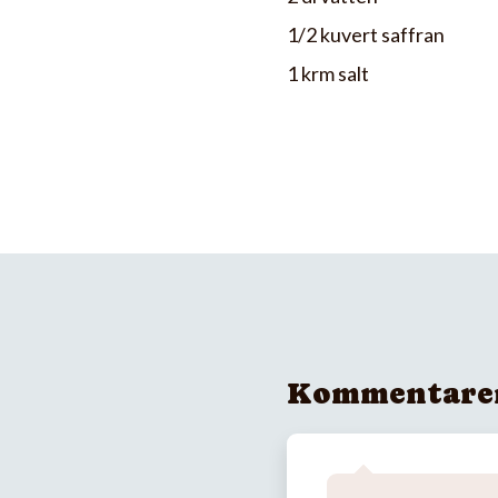
1/2 kuvert saffran
1 krm salt
Kommentare