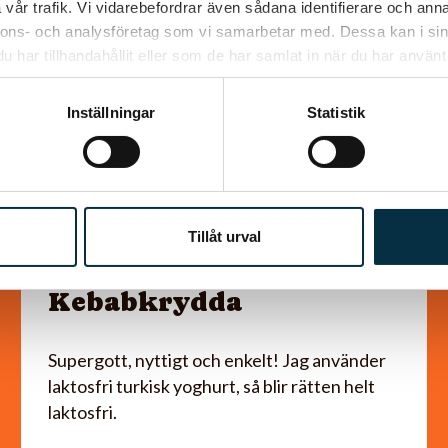
vår trafik. Vi vidarebefordrar även sådana identifierare och anna
nnons- och analysföretag som vi samarbetar med. Dessa kan i sin
har tillhandahållit eller som de har samlat in när du har använt 
Inställningar
Statistik
Köttfärskebab med
Tillåt urval
hemmagjord
Kebabkrydda
Supergott, nyttigt och enkelt! Jag använder
laktosfri turkisk yoghurt, så blir rätten helt
laktosfri.