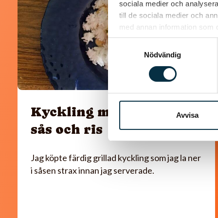
sociala medier och analysera 
till de sociala medier och a
med annan information som du 
Samtyckesval
Nödvändig
Kyckling med paprika
Avvisa
sås och ris
Jag köpte färdig grillad kyckling som jag la ner
i såsen strax innan jag serverade.