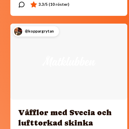
@koppargrytan
Våfflor med Svecia och
lufttorkad skinka