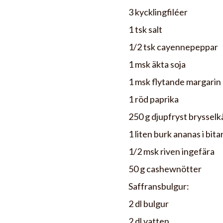
3 kycklingfiléer
1 tsk salt
1/2 tsk cayennepeppar
1 msk äkta soja
1 msk flytande margarin
1 röd paprika
250 g djupfryst brysselk
1 liten burk ananas i bita
1/2 msk riven ingefära
50 g cashewnötter
Saffransbulgur:
2 dl bulgur
2 dl vatten