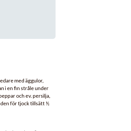
eredare med äggulor,
n i en fin stråle under
eppar och ev. persilja,
den för tjock tillsätt ½