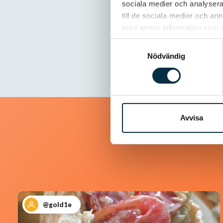
sociala medier och analysera 
Brukar göra d
till de sociala medier och a
med annan information som du 
Samtyckesval
Nödvändig
Avvisa
@gold1e