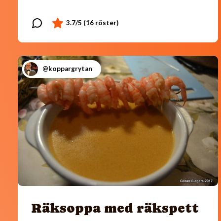
@koppargrytan
Räksoppa med räkspett