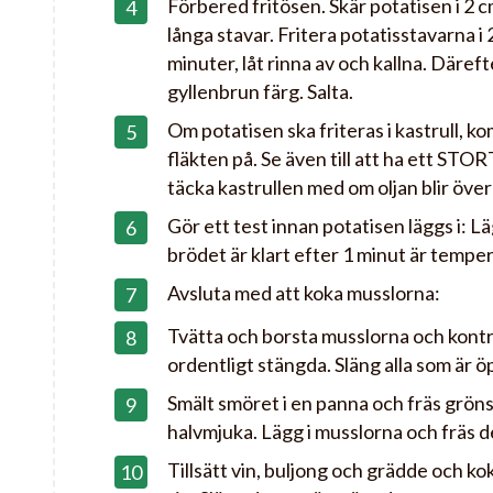
Förbered fritösen. Skär potatisen i 2 
långa stavar. Fritera potatisstavarna i 
minuter, låt rinna av och kallna. Därefte
gyllenbrun färg. Salta.
Om potatisen ska friteras i kastrull, 
fläkten på. Se även till att ha ett STO
täcka kastrullen med om oljan blir öve
Gör ett test innan potatisen läggs i: Läg
brödet är klart efter 1 minut är tempe
Avsluta med att koka musslorna:
Tvätta och borsta musslorna och kontro
ordentligt stängda. Släng alla som är ö
Smält smöret i en panna och fräs grönsa
halvmjuka. Lägg i musslorna och fräs 
Tillsätt vin, buljong och grädde och ko