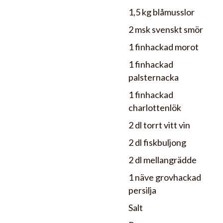
1,5 kg blåmusslor
2 msk svenskt smör
1 finhackad morot
1 finhackad
palsternacka
1 finhackad
charlottenlök
2 dl torrt vitt vin
2 dl fiskbuljong
2 dl mellangrädde
1 näve grovhackad
persilja
Salt