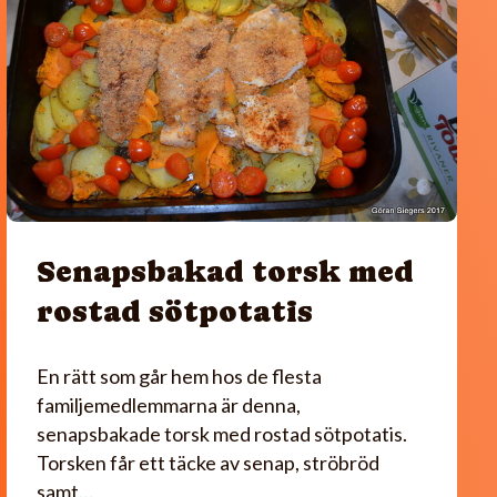
Senapsbakad torsk med
rostad sötpotatis
En rätt som går hem hos de flesta
familjemedlemmarna är denna,
senapsbakade torsk med rostad sötpotatis.
Torsken får ett täcke av senap, ströbröd
samt…