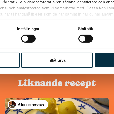
vår trafik. Vi vidarebefordrar även sådana identifierare och anna
etta med en trappisöl istället för vitt vin, blir också väldig
nnons- och analysföretag som vi samarbetar med. Dessa kan i sin
har tillhandahållit eller som de har samlat in när du har använt 
Inställningar
Statistik
Tillåt urval
Liknande recept
@koppargrytan