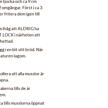
cm tjocka och ca 9 cm
2 omgångar. Först i ca 3
r fritera dem igen till
kom ihåg att ALDRIG ha
RT LOCK i närheten att
rhettad.
g i en bit vitt bröd. När
raturen lagom.
llera att alla musslor är
ppna.
kerna tills de är
dem.
ka tills musslorna öppnat