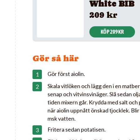
White BIB
209 kr
KÖP 209 KR
Gör så här
Gör först aiolin.
Skala vitlöken och lägg den i en matb
senap och vitvinsvinäger. Slå sedan olja
tiden mixern går. Krydda med salt och p
när aiolin uppnått önskad tjocklek. Blir 
msk vatten.
Fritera sedan potatisen.