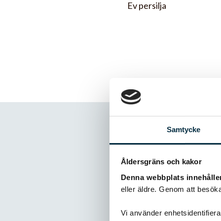
Ev persilja
Samtycke
Kommentare
Åldersgräns och kakor
Denna webbplats innehålle
eller äldre. Genom att besöka
@verlandes
Vi använder enhetsidentifierar