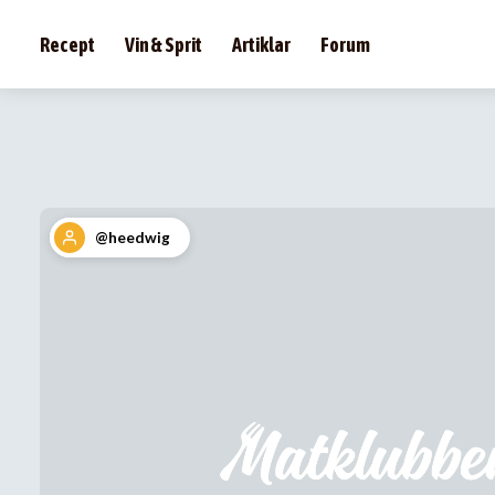
Recept
Vin & Sprit
Artiklar
Forum
@heedwig