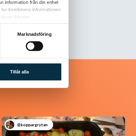
n information från din enhet
t gott!
 tur kombinera informationen
deras tjänster.
Marknadsföring
Tillåt alla
@koppargrytan