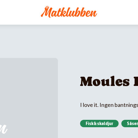
Moules 
I love it. Ingen bantning
Fisk & skaldjur
Såser