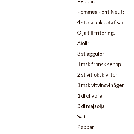
Peppar.
Pommes Pont Neuf:
4 stora bakpotatisar
Olja till fritering.
Aioli:
3 st äggulor
1 msk fransk senap
2 st vitlöksklyftor
1 msk vitvinsvinäger
1 dl olivolja
3 dl majsolja
Salt
Peppar