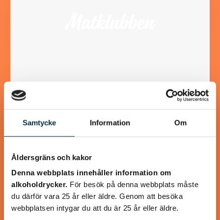
LCHF Fläskpannkaka
Samtycke
Information
Om
För dig som älskar pannkaka men inte använder mjöl
Åldersgräns och kakor
Denna webbplats innehåller information om
alkoholdrycker.
För besök på denna webbplats måste
@koppargrytan
du därför vara 25 år eller äldre. Genom att besöka
webbplatsen intygar du att du är 25 år eller äldre.