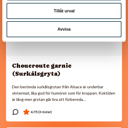
Tillåt urval
Avvisa
Choucroute garnie
(Surkålsgryta)
Den berömda surkålsgrytan från Alsace är underbar
vintermat, lika god för humöret som för kroppen. Koktiden
är lång men grytan går bra att förbereda…