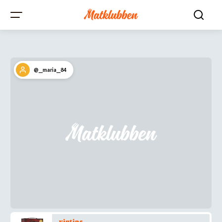
@__maria__84
vintips