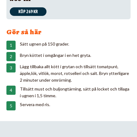
KÖP 269 KR
Gör så här
Sätt ugnen på 150 grader.
Bryn köttet i omgångar i en het gryta.
Lägg tillbaka allt kött i grytan och tillsätt tomatpuré,
äpple,lök, vitlök, morot, rotselleri och salt. Bryn ytterligare
2 minuter under omrörning.
Tillsätt must och buljongtärning, sätt på locket och tillaga
i ugnen i 1,5 timme.
Servera med ris.