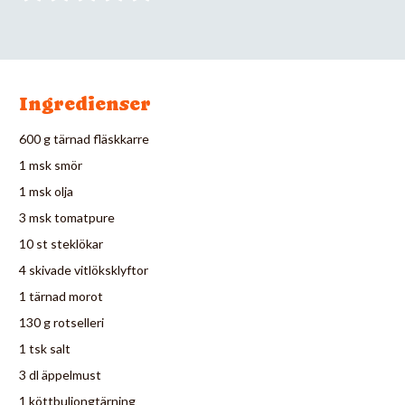
Ingredienser
600 g tärnad fläskkarre
1 msk smör
1 msk olja
3 msk tomatpure
10 st steklökar
4 skivade vitlöksklyftor
1 tärnad morot
130 g rotselleri
1 tsk salt
3 dl äppelmust
1 köttbuljongtärning