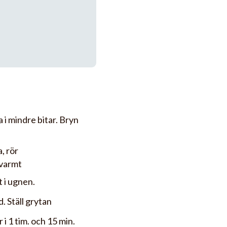
 i mindre bitar. Bryn
, rör
 varmt
t i ugnen.
. Ställ grytan
 i 1 tim. och 15 min.