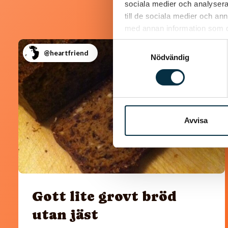
sociala medier och analysera 
till de sociala medier och a
med annan information som du 
Samtyckesval
@heartfriend
Nödvändig
Avvisa
Gott lite grovt bröd
utan jäst