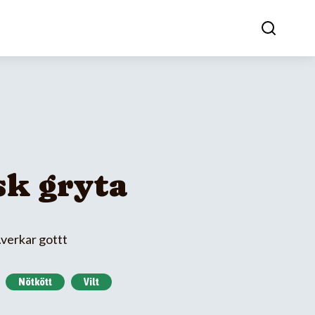
k gryta
.verkar gottt
Nötkött
Vilt