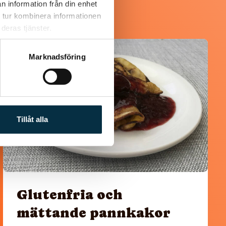
n information från din enhet
 tur kombinera informationen
deras tjänster.
@asaeon
Marknadsföring
Tillåt alla
Glutenfria och
mättande pannkakor