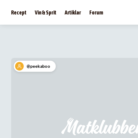
Recept
Vin & Sprit
Artiklar
Forum
@peekaboo