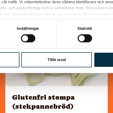
Liknande recept
vår trafik. Vi vidarebefordrar även sådana identifierare och anna
nnons- och analysföretag som vi samarbetar med. Dessa kan i sin
har tillhandahållit eller som de har samlat in när du har använt 
@asaeon
Inställningar
Statistik
Tillåt urval
Glutenfri stompa
(stekpannebröd)