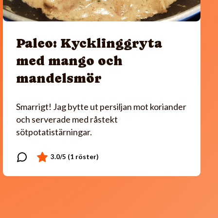
Paleo: Kycklinggryta
med mango och
mandelsmör
Smarrigt! Jag bytte ut persiljan mot koriander
och serverade med råstekt
sötpotatistärningar.