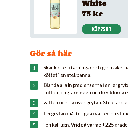
White
75 kr
KÖP 75 KR
Gör så här
Skär köttet i tärningar och grönsakerna
köttet i en stekpanna.
Blanda alla ingredienserna i en lergryta
köttbuljongtärningen och kryddorna i
vatten och slå över grytan. Stek färdig
Lergrytan måste ligga i vatten en stund
i en kall ugn. Vrid på värme +225 grader