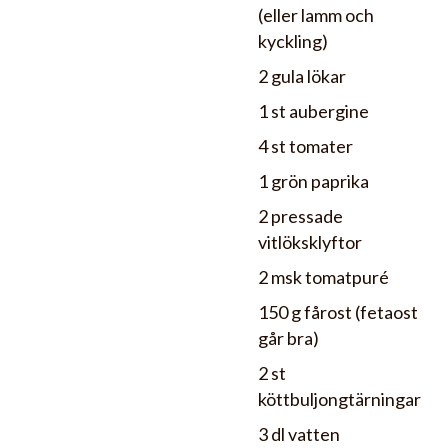
(eller lamm och
kyckling)
2 gula lökar
1 st aubergine
4 st tomater
1 grön paprika
2 pressade
vitlöksklyftor
2 msk tomatpuré
150 g fårost (fetaost
går bra)
2 st
köttbuljongtärningar
3 dl vatten