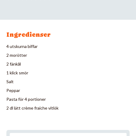
Ingredienser
4 utskurna biffar
2 morötter
2 fänkål
1 klick smör
Salt
Peppar
Pasta för 4 portioner
2 dl lätt crème fraiche vitlök