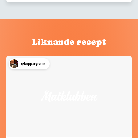
Liknande recept
@koppargrytan