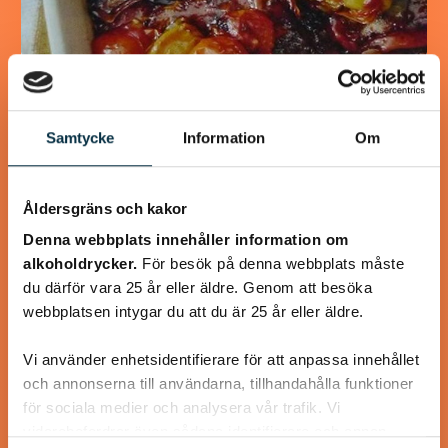
Spansk biffgryta
Samtycke
Information
Om
Lite synd att använda biff tyckte vi. Kommer att använda
annat nötkött nästa gång.
Åldersgräns och kakor
Denna webbplats innehåller information om
alkoholdrycker.
För besök på denna webbplats måste
@mumsan
du därför vara 25 år eller äldre. Genom att besöka
webbplatsen intygar du att du är 25 år eller äldre.
Vi använder enhetsidentifierare för att anpassa innehållet
och annonserna till användarna, tillhandahålla funktioner
för sociala medier och analysera vår trafik. Vi
vidarebefordrar även sådana identifierare och annan