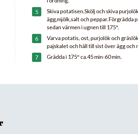
i ordning.
Skiva potatisen.Skölj och skiva purjolö
ägg,mjölk,salt och peppar.Förgrädda p
sedan värmen i ugnen till 175°.
Varva potatis, ost, purjolök och gräslö
pajskalet och häll till sist över ägg oc
Grädda i 175° ca.45 min-60 min.
r