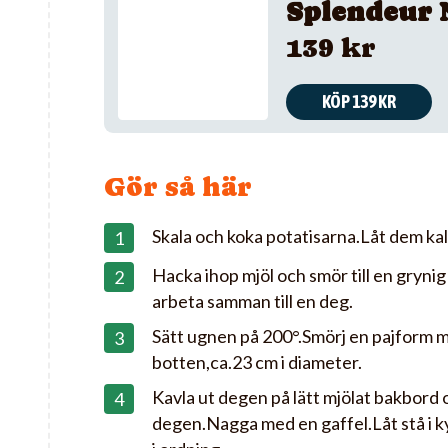
Splendeur 
139 kr
KÖP 139 KR
Gör så här
Skala och koka potatisarna.Låt dem kal
Hacka ihop mjöl och smör till en gryni
arbeta samman till en deg.
Sätt ugnen på 200°.Smörj en pajform 
botten,ca.23 cm i diameter.
Kavla ut degen på lätt mjölat bakbord
degen.Nagga med en gaffel.Låt stå i k