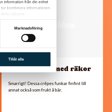
n information från din enhet
 tur kombinera informationen
deras tjänster.
Marknadsföring
Tillåt alla
Paleo crêpes med räkor
Smarrigt! Dessa crêpes funkar finfint till
annat också som frukt å bär.