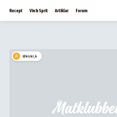
Recept
Vin & Sprit
Artiklar
Forum
@kicki_k