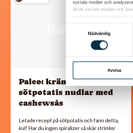
sociala medier och analysera 
till de sociala medier och a
med annan information som du 
Samtyckesval
Nödvändig
Avvisa
Paleo: krämig spenat
sötpotatis nudlar med
cashewsås
Letade recept på sötpotatis och fann detta,
kul! Har du ingen spiralizer så skär strimlor