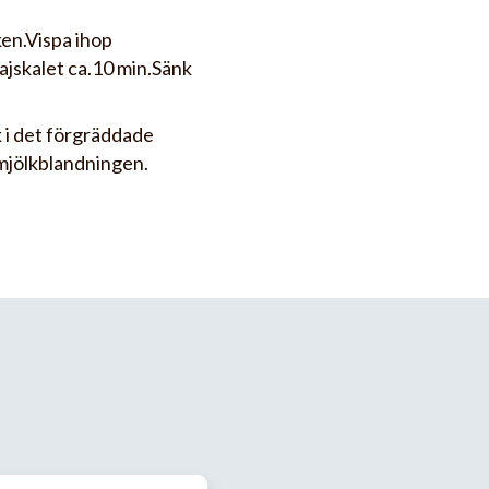
ken.Vispa ihop
ajskalet ca.10 min.Sänk
k i det förgräddade
h mjölkblandningen.