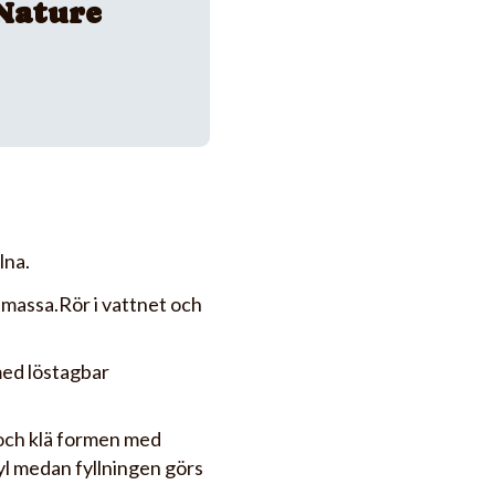
Nature
lna.
g massa.Rör i vattnet och
med löstagbar
 och klä formen med
yl medan fyllningen görs