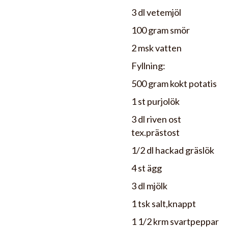
3 dl vetemjöl
100 gram smör
2 msk vatten
Fyllning:
500 gram kokt potatis
1 st purjolök
3 dl riven ost
tex.prästost
1/2 dl hackad gräslök
4 st ägg
3 dl mjölk
1 tsk salt,knappt
1 1/2 krm svartpeppar