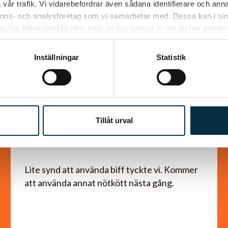
vår trafik. Vi vidarebefordrar även sådana identifierare och anna
nnons- och analysföretag som vi samarbetar med. Dessa kan i sin
har tillhandahållit eller som de har samlat in när du har använt 
Inställningar
Statistik
Tillåt urval
Spansk biffgryta
Lite synd att använda biff tyckte vi. Kommer
att använda annat nötkött nästa gång.