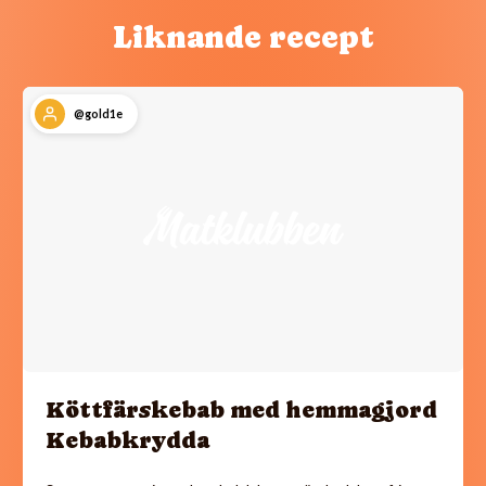
Liknande recept
@gold1e
Köttfärskebab med hemmagjord
Kebabkrydda