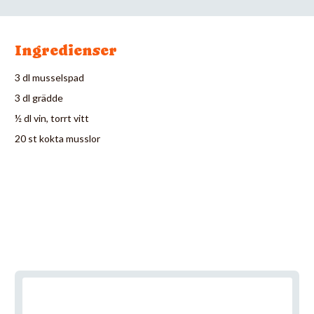
Ingredienser
3 dl musselspad
3 dl grädde
½ dl vin, torrt vitt
20 st kokta musslor