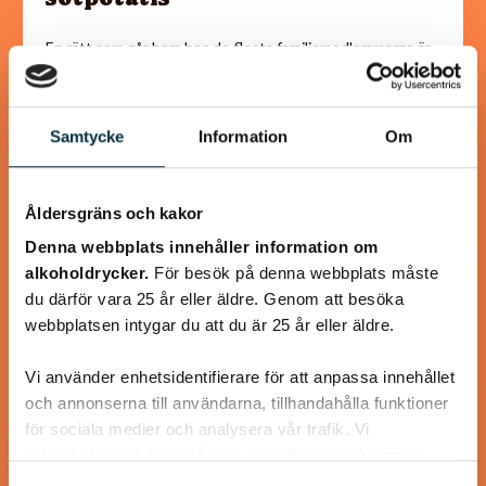
En rätt som går hem hos de flesta familjemedlemmarna är
denna, senapsbakade torsk med rostad sötpotatis.
Torsken får ett täcke av senap, ströbröd samt…
Samtycke
Information
Om
Åldersgräns och kakor
@koppargrytan
Denna webbplats innehåller information om
alkoholdrycker.
För besök på denna webbplats måste
du därför vara 25 år eller äldre. Genom att besöka
webbplatsen intygar du att du är 25 år eller äldre.
Vi använder enhetsidentifierare för att anpassa innehållet
och annonserna till användarna, tillhandahålla funktioner
för sociala medier och analysera vår trafik. Vi
vidarebefordrar även sådana identifierare och annan
information från din enhet till de sociala medier och