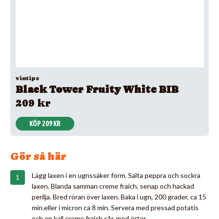
vintips
Black Tower Fruity White BIB
209 kr
KÖP 209 KR
Gör så här
Lägg laxen i en ugnssäker form. Salta peppra och sockra
laxen. Blanda samman creme fraich, senap och hackad
perilja. Bred röran över laxen. Baka i ugn, 200 grader, ca 15
min.eller i micron ca 8 min. Servera med pressad potatis
och en kall creme fraich sås med örter.