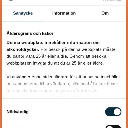
Samtycke
Information
Om
@koppargrytan
Åldersgräns och kakor
Denna webbplats innehåller information om
alkoholdrycker.
För besök på denna webbplats måste
du därför vara 25 år eller äldre. Genom att besöka
webbplatsen intygar du att du är 25 år eller äldre.
Vi använder enhetsidentifierare för att anpassa innehållet
och annonserna till användarna, tillhandahålla funktioner
för sociala medier och analysera vår trafik. Vi
Senapsbakad torsk med rostad
vidarebefordrar även sådana identifierare och annan
sötpotatis
information från din enhet till de sociala medier och
Samtyckesval
annons- och analysföretag som vi samarbetar med.
Nödvändig
En rätt som går hem hos de flesta familjemedlemmarna är
Dessa kan i sin tur kombinera informationen med annan
denna, senapsbakade torsk med rostad sötpotatis.
information som du har tillhandahållit eller som de har
Torsken får ett täcke av senap, ströbröd samt…