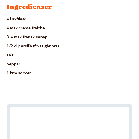
Ingredienser
4 Laxfileér
4 msk creme fraiche
3-4 msk fransk senap
1/2 dl persilja (fryst går bra)
salt
peppar
1 krm socker