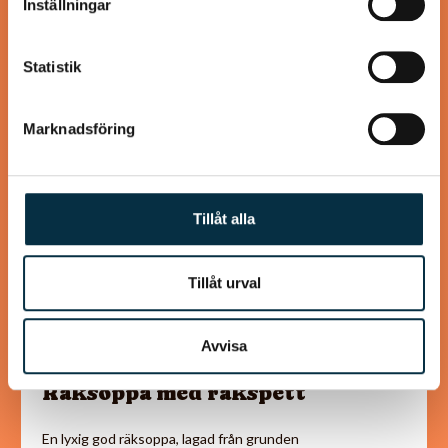
Inställningar
samlat in när du har använt deras tjänster.
Statistik
@koppargrytan
Marknadsföring
Tillåt alla
Tillåt urval
Avvisa
Räksoppa med räkspett
En lyxig god räksoppa, lagad från grunden