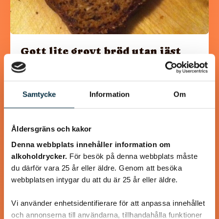
Gott lite grovt bröd utan jäst
Detta brödet gjorde jag i dag i stället för att köpa, på detta
sättet är det både nyttigare och utan konstgjorda
Samtycke
Information
Om
tillsatser. Tyckte själv…
Åldersgräns och kakor
Denna webbplats innehåller information om
alkoholdrycker.
För besök på denna webbplats måste
@asaeon
du därför vara 25 år eller äldre. Genom att besöka
webbplatsen intygar du att du är 25 år eller äldre.
Vi använder enhetsidentifierare för att anpassa innehållet
och annonserna till användarna, tillhandahålla funktioner