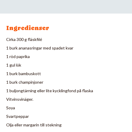
Ingredienser
Cirka 300 g fläskfilé
1 burk ananasringar med spadet kvar
1 röd paprika
1 gul lök
1 burk bambuskott
1 burk champinjoner
1 buljongtärning eller lite kycklingfond på flaska
Vitvinsvinäger.
Soya
Svartpeppar
Olja eller margarin till stekning