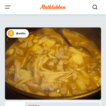
@amika
vintips