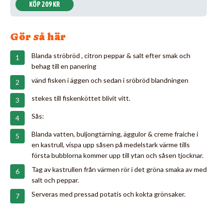
KÖP 209 KR
Gör så här
Blanda ströbröd , citron peppar & salt efter smak och
behag till en panering
vänd fisken i äggen och sedan i sröbröd blandningen
stekes till fiskenköttet blivit vitt.
Sås:
Blanda vatten, buljongtärning, äggulor & creme fraiche i
en kastrull, vispa upp såsen på medelstark värme tills
första bubblorna kommer upp till ytan och såsen tjocknar.
Tag av kastrullen från värmen rör i det gröna smaka av med
salt och peppar.
Serveras med pressad potatis och kokta grönsaker.