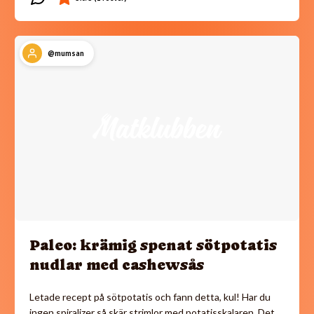
@mumsan
Paleo: krämig spenat sötpotatis
nudlar med cashewsås
Letade recept på sötpotatis och fann detta, kul! Har du
ingen spiralizer så skär strimlor med potatisskalaren. Det