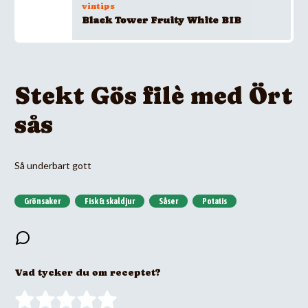
vintips
Black Tower Fruity White BIB
Stekt Gös filè med Ört
sås
Så underbart gott
Grönsaker
Fisk & skaldjur
Såser
Potatis
Vad tycker du om receptet?