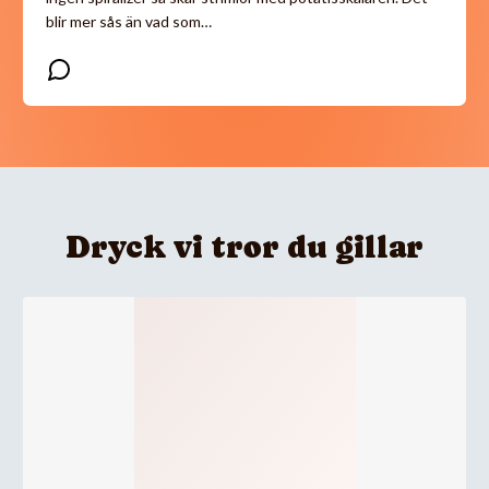
blir mer sås än vad som…
Dryck vi tror du gillar