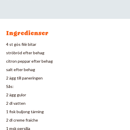
Ingredienser
4 st gös filè bitar
ströbröd efter behag
citron peppar efter behag
salt efter behag
2 ägg till paneringen
Sås:
2 ägg gulor
2 dl vatten
1 fisk buljong tärning
2 dl creme fraiche
1 msk persilja