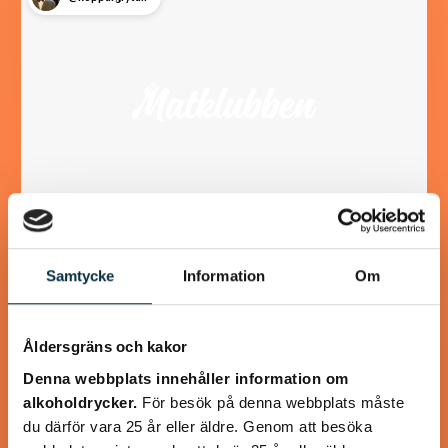
Senapsbakad torsk med rostad
Samtycke
Information
Om
sötpotatis
En rätt som går hem hos de flesta familjemedlemmarna är
Åldersgräns och kakor
denna, senapsbakade torsk med rostad sötpotatis.
Denna webbplats innehåller information om
Torsken får ett täcke av senap, ströbröd samt…
alkoholdrycker.
För besök på denna webbplats måste
du därför vara 25 år eller äldre. Genom att besöka