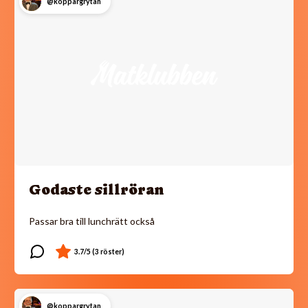
@koppargrytan
Godaste sillröran
Passar bra till lunchrätt också
@koppargrytan