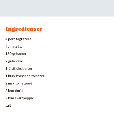
Ingredienser
4 port tagliatelle
Tomatsås:
150 gr bacon
2 gula lökar
1-2 vitlöksklyftor
1 burk krossade tomater
2 msk tomatpuré
2 krm timjan
2 krm svartpeppar
salt