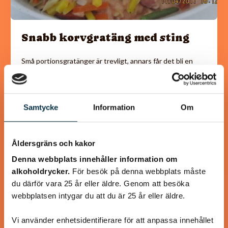
Snabb korvgratäng med sting
Små portionsgratänger är trevligt, annars får det bli en
stor form som vanligt Fotot är taget innan jag hade på ost
och gratinerade
Samtycke
Information
Om
Åldersgräns och kakor
@irrevirre
Denna webbplats innehåller information om
alkoholdrycker.
För besök på denna webbplats måste
du därför vara 25 år eller äldre. Genom att besöka
webbplatsen intygar du att du är 25 år eller äldre.
Vi använder enhetsidentifierare för att anpassa innehållet