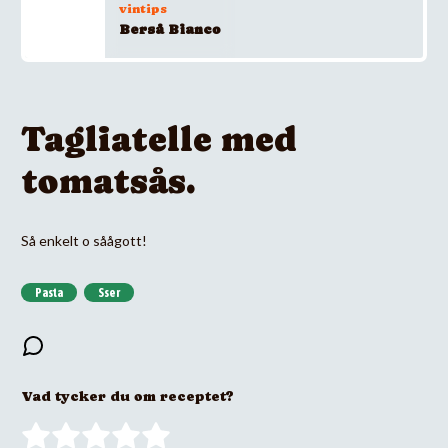
vintips
Berså Bianco
Tagliatelle med
tomatsås.
Så enkelt o såågott!
Pasta
Sser
Vad tycker du om receptet?