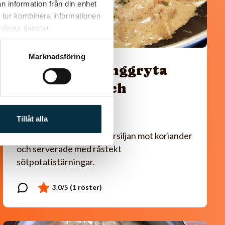
n information från din enhet
 tur kombinera informationen
deras tjänster.
Marknadsföring
Paleo: Kycklinggryta
med mango och
mandelsmör
Tillåt alla
Smarrigt! Jag bytte ut persiljan mot koriander
och serverade med råstekt
sötpotatistärningar.