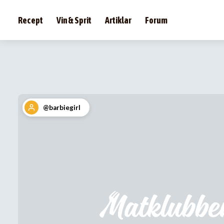
Recept
Vin & Sprit
Artiklar
Forum
@barbiegirl