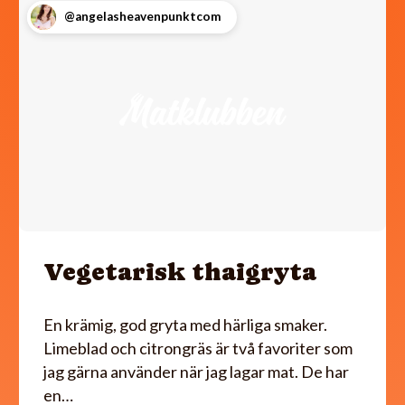
@angelasheavenpunktcom
Vegetarisk thaigryta
En krämig, god gryta med härliga smaker.
Limeblad och citrongräs är två favoriter som
jag gärna använder när jag lagar mat. De har
en…