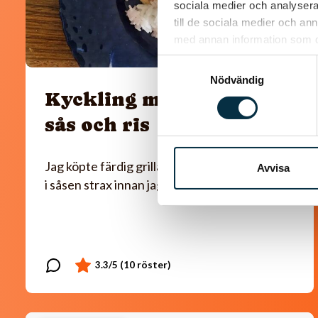
sociala medier och analysera 
till de sociala medier och a
med annan information som du 
Samtyckesval
Nödvändig
Kyckling med paprika
sås och ris
Jag köpte färdig grillad kyckling som jag la ner
Avvisa
i såsen strax innan jag serverade.