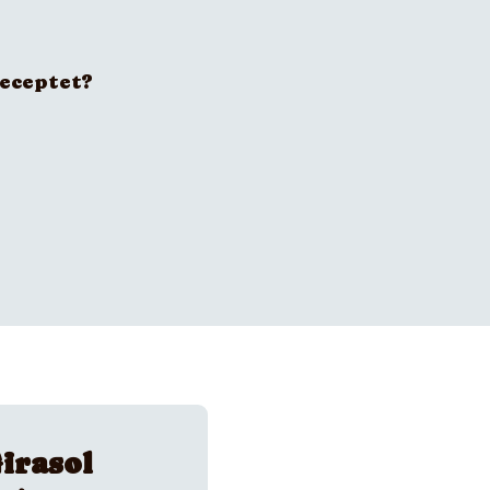
receptet?
irasol