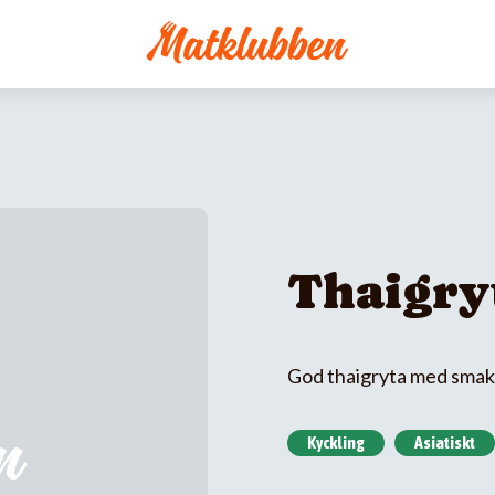
Thaigry
God thaigryta med smak 
Kyckling
Asiatiskt