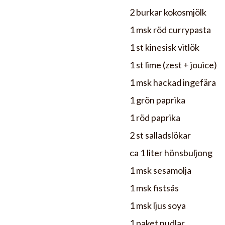
2 burkar kokosmjölk
1 msk röd currypasta
1 st kinesisk vitlök
1 st lime (zest + jouice)
1 msk hackad ingefära
1 grön paprika
1 röd paprika
2 st salladslökar
ca 1 liter hönsbuljong
1 msk sesamolja
1 msk fistsås
1 msk ljus soya
1 paket nudlar