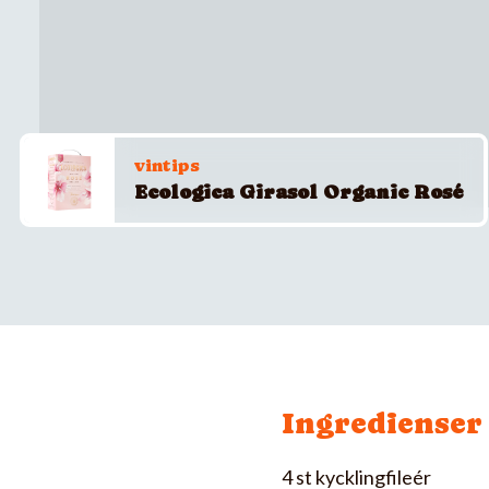
vintips
Ecologica Girasol Organic Rosé
Ingredienser
4 st kycklingfileér