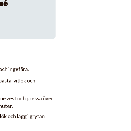
sé
 och ingefära.
pasta, vitlök och
lime zest och pressa över
nuter.
lök och lägg i grytan