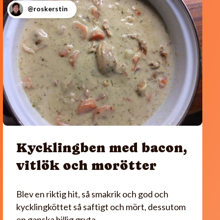
@roskerstin
Kycklingben med bacon,
vitlök och morötter
Blev en riktig hit, så smakrik och god och
kycklingköttet så saftigt och mört, dessutom
en ganska billig gryta.