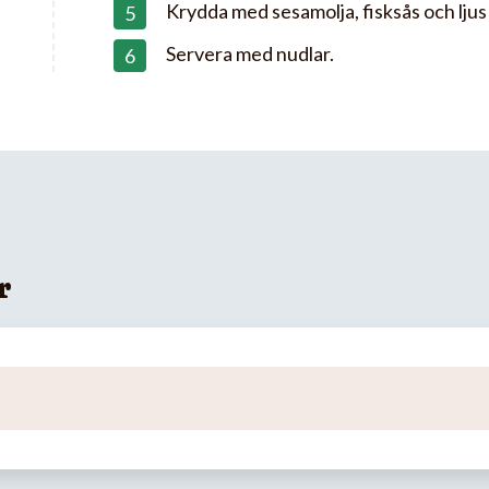
Krydda med sesamolja, fisksås och ljus 
Servera med nudlar.
r