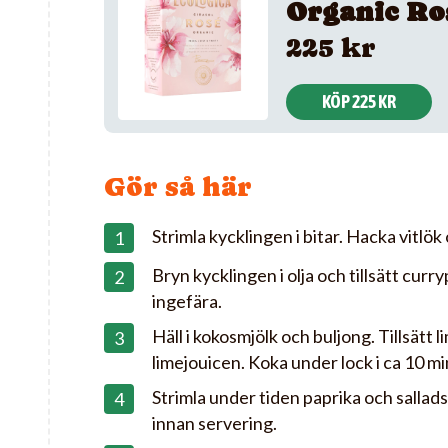
Organic Ro
225 kr
KÖP 225 KR
Gör så här
Strimla kycklingen i bitar. Hacka vitlök
Bryn kycklingen i olja och tillsätt curry
ingefära.
Häll i kokosmjölk och buljong. Tillsätt 
limejouicen. Koka under lock i ca 10 mi
Strimla under tiden paprika och sallads
innan servering.