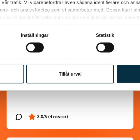
vår trafik. Vi vidarebefordrar även sådana identifierare och anna
nnons- och analysföretag som vi samarbetar med. Dessa kan i sin
har tillhandahållit eller som de har samlat in när du har använt 
Inställningar
Statistik
Kanel- och sojastekta
kycklingsköttbullar
Lika goda som ”Mammas” köttbullar
Tillåt urval