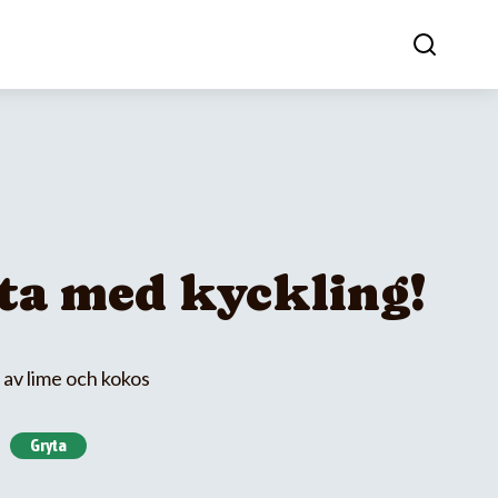
ta med kyckling!
av lime och kokos
Gryta