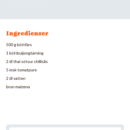
Ingredienser
500 g köttfärs
1 köttbuljongtärning
2 dl thai sötsur chillisås
5 msk tomatpure
2 dl vatten
brun maizena