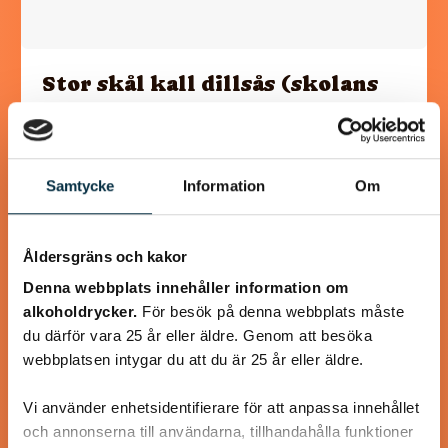
Stor skål kall dillsås (skolans
fisksås)
Minns ni den kalla dillsåsen man fick i skolan? Ja precis den
man dränkte tallriken med. Den absolut godaste såsen till
Samtycke
Information
Om
fisk tycker jag.…
Åldersgräns och kakor
Denna webbplats innehåller information om
alkoholdrycker.
För besök på denna webbplats måste
@mumsan
du därför vara 25 år eller äldre. Genom att besöka
webbplatsen intygar du att du är 25 år eller äldre.
Vi använder enhetsidentifierare för att anpassa innehållet
och annonserna till användarna, tillhandahålla funktioner