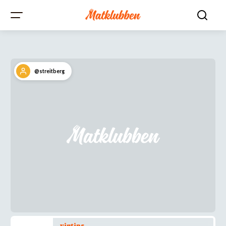
@streitberg
vintips