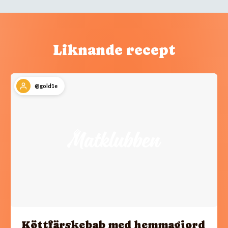
Liknande recept
@gold1e
Köttfärskebab med hemmagjord