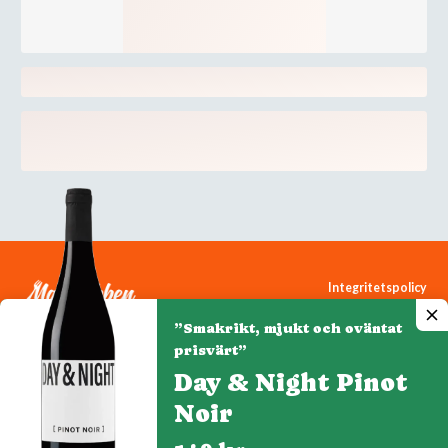
Integritetspolicy
Cookiepolicy
”Smakrikt, mjukt och oväntat
Cookie-inställningar
prisvärt”
Day & Night Pinot
Noir
Denna webbplats drivs av Vinklubben i Norden AB
© 2026 mytaste.se