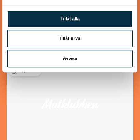
nudlar med cashewsås
Letade recept på sötpotatis och fann detta, kul! Har du
Tillåt alla
ingen spiralizer så skär strimlor med potatisskalaren. Det
blir mer sås än vad som…
Tillåt urval
Avvisa
@puntella