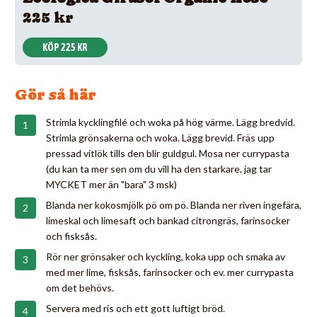
225 kr
KÖP 225 KR
Gör så här
Strimla kycklingfilé och woka på hög värme. Lägg bredvid.
Strimla grönsakerna och woka. Lägg brevid. Fräs upp
pressad vitlök tills den blir guldgul. Mosa ner currypasta
(du kan ta mer sen om du vill ha den starkare, jag tar
MYCKET mer än "bara" 3 msk)
Blanda ner kokosmjölk pö om pö. Blanda ner riven ingefära,
limeskal och limesaft och bankad citrongräs, farinsocker
och fisksås.
Rör ner grönsaker och kyckling, koka upp och smaka av
med mer lime, fisksås, farinsocker och ev. mer currypasta
om det behövs.
Servera med ris och ett gott luftigt bröd.