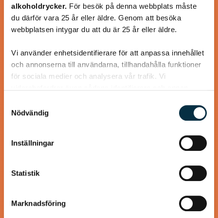
alkoholdrycker.
För besök på denna webbplats måste
Smarrigt! Jag bytte ut persiljan mot koriander och
serverade med råstekt sötpotatistärningar.
du därför vara 25 år eller äldre. Genom att besöka
webbplatsen intygar du att du är 25 år eller äldre.
Vi använder enhetsidentifierare för att anpassa innehållet
och annonserna till användarna, tillhandahålla funktioner
för sociala medier och analysera vår trafik. Vi
@mumsan
vidarebefordrar även sådana identifierare och annan
information från din enhet till de sociala medier och
Samtyckesval
annons- och analysföretag som vi samarbetar med.
Nödvändig
Dessa kan i sin tur kombinera informationen med annan
information som du har tillhandahållit eller som de har
Inställningar
samlat in när du har använt deras tjänster.
Statistik
Marknadsföring
Paleo: krämig spenat sötpotatis