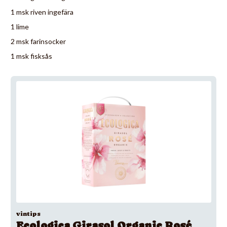
1 msk riven ingefära
1 lime
2 msk farinsocker
1 msk fisksås
vintips
Ecologica Girasol Organic Rosé