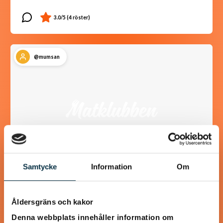
@mumsan
Samtycke
Information
Om
Paleo: Kycklinggryta med
Åldersgräns och kakor
mango och mandelsmör
Denna webbplats innehåller information om