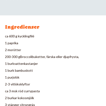
Ingredienser
ca 600 g kycklingfilé
1 paprika
2 morötter
200-300 gBroccolibuketter, färska eller djupfrysta,
1 burkvattenkastanjer
1 burk bambuskott
1 purjolök
2-3 vitlöksklyftor
ca 3 msk röd currypasta
2 burkar kokosmjölk
3 stänger citrongräs