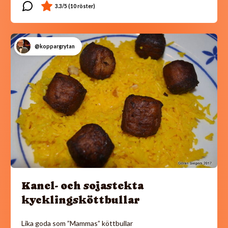
@koppargrytan
Kanel- och sojastekta
kycklingsköttbullar
Lika goda som ”Mammas” köttbullar