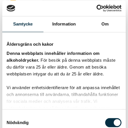
@sandbyaren
Samtycke
Information
Om
Åldersgräns och kakor
Denna webbplats innehåller information om
alkoholdrycker.
För besök på denna webbplats måste
du därför vara 25 år eller äldre. Genom att besöka
webbplatsen intygar du att du är 25 år eller äldre.
Grundpenslingssås ”Mop”
Vi använder enhetsidentifierare för att anpassa innehållet
Till BBQ Ribs American Style. När köttet gått halva tiden i
och annonserna till användarna, tillhandahålla funktioner
röken bör man pensla var 30 minut med en ”mop” för att
för sociala medier och analysera vår trafik. Vi
hålla…
vidarebefordrar även sådana identifierare och annan
information från din enhet till de sociala medier och
Samtyckesval
annons- och analysföretag som vi samarbetar med.
Nödvändig