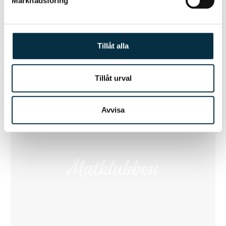
Marknadsföring
Plommonkaka från Österrike
Tillåt alla
Lättlagad, bara en gräddning.
Tillåt urval
Avvisa
@salsa