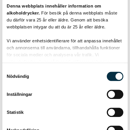
Denna webbplats innehåller information om
Symöteslåda
alkoholdrycker.
För besök på denna webbplats måste
du därför vara 25 år eller äldre. Genom att besöka
Åsas variant med ”lätta” produkter kan ändras till ”tyngre”
webbplatsen intygar du att du är 25 år eller äldre.
om så önskas.
Vi använder enhetsidentifierare för att anpassa innehållet
och annonserna till användarna, tillhandahålla funktioner
för sociala medier och analysera vår trafik. Vi
vidarebefordrar även sådana identifierare och annan
@salsa
information från din enhet till de sociala medier och
Samtyckesval
annons- och analysföretag som vi samarbetar med.
Nödvändig
Dessa kan i sin tur kombinera informationen med annan
information som du har tillhandahållit eller som de har
Inställningar
samlat in när du har använt deras tjänster.
Statistik