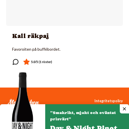
Kall räkpaj
Favoroiten på buffébordet.
Integritetspolicy
Cookiepolicy
”Smakrikt, mjukt och oväntat
Cookie-inställningar
prisvärt”
Day & Night Pinot