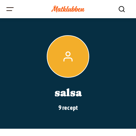
salsa
9 recept