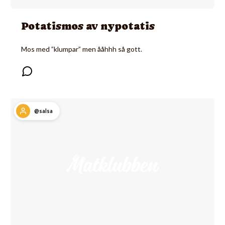
Potatismos av nypotatis
Mos med ”klumpar” men ååhhh så gott.
@salsa