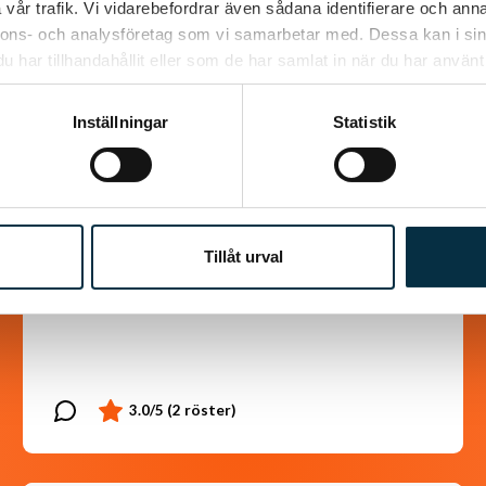
vår trafik. Vi vidarebefordrar även sådana identifierare och anna
nnons- och analysföretag som vi samarbetar med. Dessa kan i sin
har tillhandahållit eller som de har samlat in när du har använt 
Inställningar
Statistik
Räksoppa med räkspett
En lyxig god räksoppa, lagad från grunden
Tillåt urval