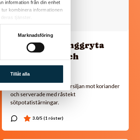
n information från din enhet
 tur kombinera informationen
deras tjänster.
Marknadsföring
Paleo: Kycklinggryta
med mango och
mandelsmör
Tillåt alla
Smarrigt! Jag bytte ut persiljan mot koriander
och serverade med råstekt
sötpotatistärningar.