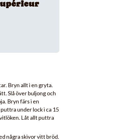
upérieur
r. Bryn allt i en gryta.
ätt. Slå över buljong och
ja. Bryn färs i en
puttra under lock i ca 15
 vitlöken. Låt allt puttra
ed några skivor vitt bröd.