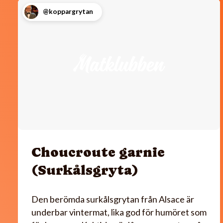
@koppargrytan
Choucroute garnie
(Surkålsgryta)
Den berömda surkålsgrytan från Alsace är
underbar vintermat, lika god för humöret som