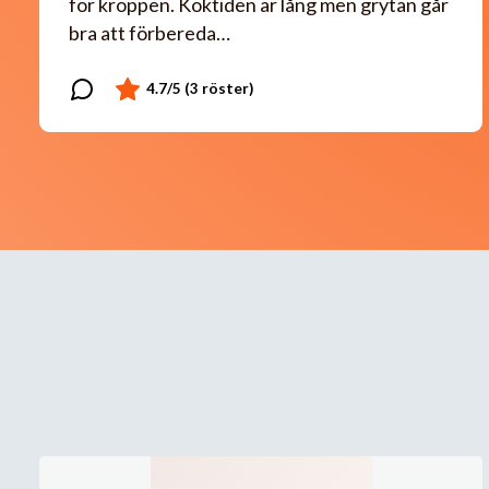
för kroppen. Koktiden är lång men grytan går
bra att förbereda…