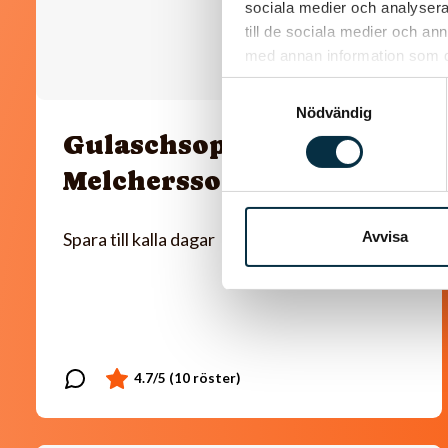
sociala medier och analysera 
till de sociala medier och a
med annan information som du 
Samtyckesval
Nödvändig
Gulaschsoppa
Melchersson
Avvisa
Spara till kalla dagar