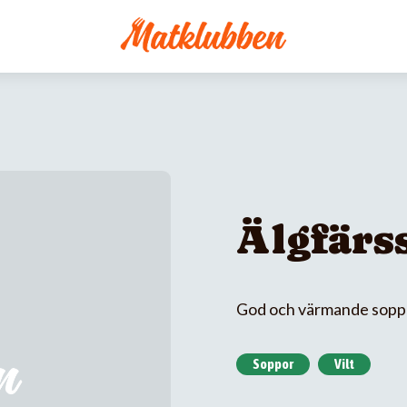
Älgfärs
God och värmande soppg
Soppor
Vilt