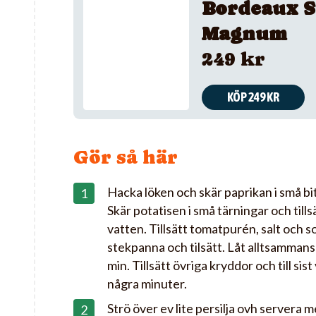
Bordeaux S
Magnum
249 kr
KÖP 249 KR
Gör så här
Hacka löken och skär paprikan i små bita
Skär potatisen i små tärningar och tills
vatten. Tillsätt tomatpurén, salt och so
stekpanna och tilsätt. Låt alltsammans 
min. Tillsätt övriga kryddor och till sist
några minuter.
Strö över ev lite persilja ovh servera m