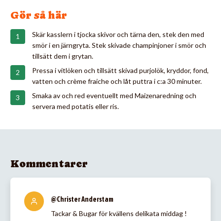
Gör så här
Skär kasslern i tjocka skivor och tärna den, stek den med
smör i en järngryta. Stek skivade champinjoner i smör och
tillsätt dem i grytan.
Pressa i vitlöken och tillsätt skivad purjolök, kryddor, fond,
vatten och crème fraiche och låt puttra i c:a 30 minuter.
Smaka av och red eventuellt med Maizenaredning och
servera med potatis eller ris.
Kommentarer
@Christer Anderstam
Tackar & Bugar för kvällens delikata middag !