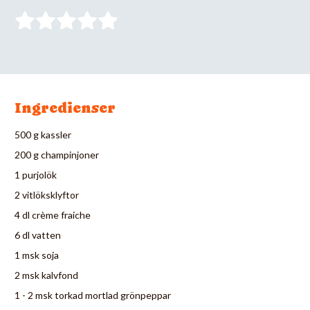
Ingredienser
500 g kassler
200 g champinjoner
1 purjolök
2 vitlöksklyftor
4 dl crème fraiche
6 dl vatten
1 msk soja
2 msk kalvfond
1 - 2 msk torkad mortlad grönpeppar