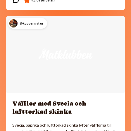
@koppargrytan
Våfflor med Svecia och
lufttorkad skinka
Svecia, paprika och lufttorkad skinka lyfter våfflorna till