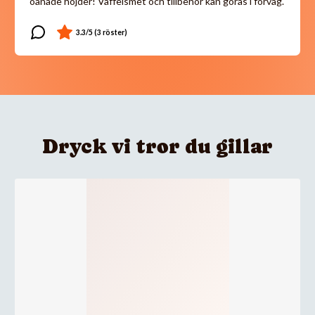
oanade höjder! Våffelsmet och tillbehör kan göras i förväg.
Dryck vi tror du gillar