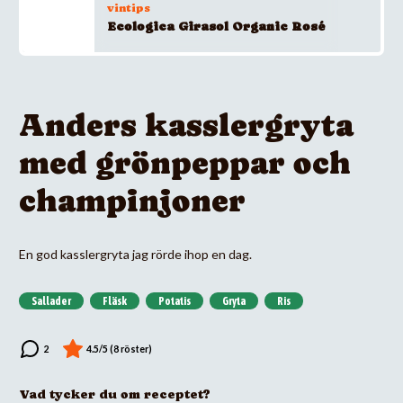
vintips
Ecologica Girasol Organic Rosé
Anders kasslergryta
med grönpeppar och
champinjoner
En god kasslergryta jag rörde ihop en dag.
Sallader
Fläsk
Potatis
Gryta
Ris
Vad tycker du om receptet?