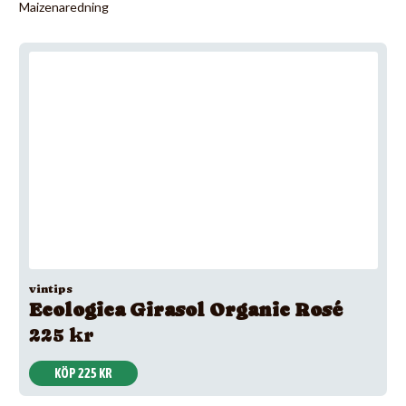
Maizenaredning
vintips
Ecologica Girasol Organic Rosé
225 kr
KÖP 225 KR