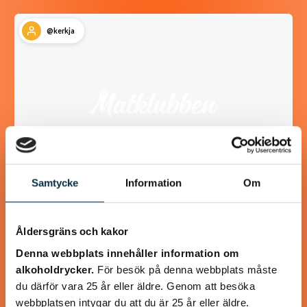
@kerkja
Samtycke
Information
Om
LCHF Fläskpannkaka
Åldersgräns och kakor
För dig som älskar pannkaka men inte använder mjöl
Denna webbplats innehåller information om
alkoholdrycker.
För besök på denna webbplats måste
du därför vara 25 år eller äldre. Genom att besöka
webbplatsen intygar du att du är 25 år eller äldre.