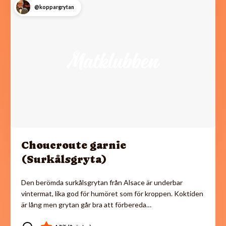
@koppargrytan
Choucroute garnie
(Surkålsgryta)
Den berömda surkålsgrytan från Alsace är underbar
vintermat, lika god för humöret som för kroppen. Koktiden
är lång men grytan går bra att förbereda…