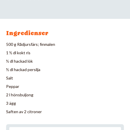
Ingredienser
500 g Rådjursfärs; finmalen
1 ½ dl kokt ris
½ dl hackad lök
½ dl hackad persilja
Salt
Peppar
2 l hönsbuljong
3 ägg
Saften av 2 citroner