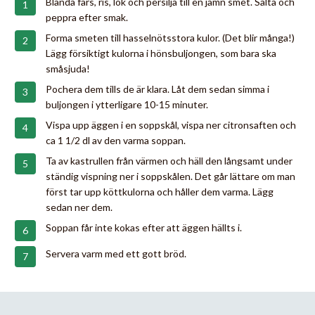
Blanda färs, ris, lök och persilja till en jämn smet. Salta och
peppra efter smak.
Forma smeten till hasselnötsstora kulor. (Det blir många!)
Lägg försiktigt kulorna i hönsbuljongen, som bara ska
småsjuda!
Pochera dem tills de är klara. Låt dem sedan simma i
buljongen i ytterligare 10-15 minuter.
Vispa upp äggen i en soppskål, vispa ner citronsaften och
ca 1 1/2 dl av den varma soppan.
Ta av kastrullen från värmen och häll den långsamt under
ständig vispning ner i soppskålen. Det går lättare om man
först tar upp köttkulorna och håller dem varma. Lägg
sedan ner dem.
Soppan får inte kokas efter att äggen hällts i.
Servera varm med ett gott bröd.