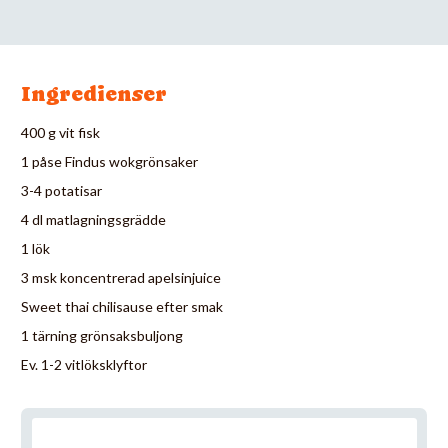
Ingredienser
400 g vit fisk
1 påse Findus wokgrönsaker
3-4 potatisar
4 dl matlagningsgrädde
1 lök
3 msk koncentrerad apelsinjuice
Sweet thai chilisause efter smak
1 tärning grönsaksbuljong
Ev. 1-2 vitlöksklyftor