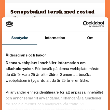
Senapsbakad torsk med rostad
sötpotatis
En rätt som går hem hos de flesta familjemedlemmarna är
denna, senapsbakade torsk med rostad sötpotatis.
Samtycke
Information
Om
Torsken får ett täcke av senap, ströbröd samt…
Åldersgräns och kakor
Denna webbplats innehåller information om
alkoholdrycker.
För besök på denna webbplats måste
@koppargrytan
du därför vara 25 år eller äldre. Genom att besöka
webbplatsen intygar du att du är 25 år eller äldre.
Vi använder enhetsidentifierare för att anpassa innehållet
och annonserna till användarna, tillhandahålla funktioner
för sociala medier och analysera vår trafik. Vi
vidarebefordrar även sådana identifierare och annan