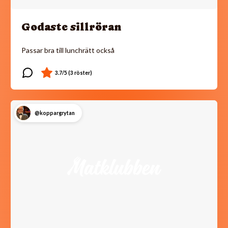
Godaste sillröran
Passar bra till lunchrätt också
@koppargrytan