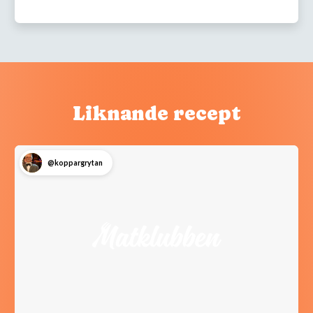
Liknande recept
@koppargrytan