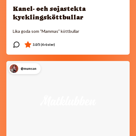
Kanel- och sojastekta
kycklingsköttbullar
Lika goda som ”Mammas” köttbullar
@mumsan