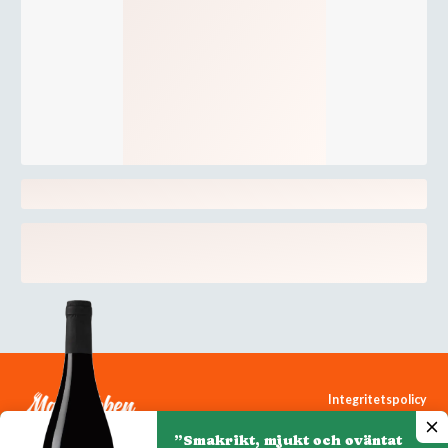
Integritetspolicy
Cookiepolicy
”Smakrikt, mjukt och oväntat