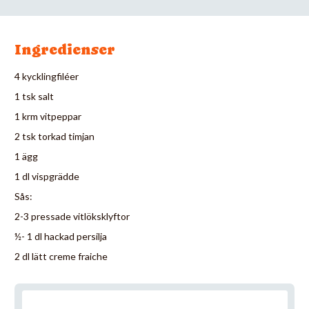
Ingredienser
4 kycklingfiléer
1 tsk salt
1 krm vitpeppar
2 tsk torkad timjan
1 ägg
1 dl vispgrädde
Sås:
2-3 pressade vitlöksklyftor
½- 1 dl hackad persilja
2 dl lätt creme fraiche