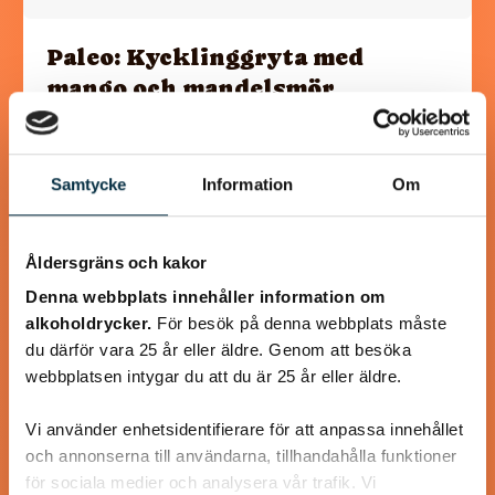
Paleo: Kycklinggryta med
mango och mandelsmör
Smarrigt! Jag bytte ut persiljan mot koriander och
serverade med råstekt sötpotatistärningar.
Samtycke
Information
Om
Åldersgräns och kakor
Denna webbplats innehåller information om
@puntella
alkoholdrycker.
För besök på denna webbplats måste
du därför vara 25 år eller äldre. Genom att besöka
webbplatsen intygar du att du är 25 år eller äldre.
Vi använder enhetsidentifierare för att anpassa innehållet
och annonserna till användarna, tillhandahålla funktioner
för sociala medier och analysera vår trafik. Vi