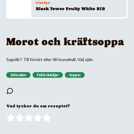
vintips
Black Tower Fruity White BIB
Morot och kräftsoppa
Sagolik!! Till förrätt eller till huvudmål. Välj själv
Grönsaker
Fisk & skaldjur
Soppor
Vad tycker du om receptet?