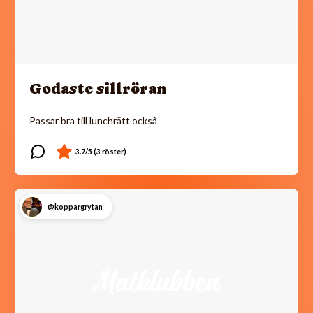
Godaste sillröran
Passar bra till lunchrätt också
@koppargrytan