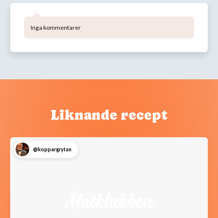
Inga kommentarer
Liknande recept
@koppargrytan