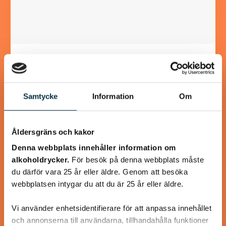
Senapsbakad torsk med rostad
sötpotatis
Samtycke
Information
Om
En rätt som går hem hos de flesta familjemedlemmarna är
denna, senapsbakade torsk med rostad sötpotatis.
Torsken får ett täcke av senap, ströbröd samt…
Åldersgräns och kakor
Denna webbplats innehåller information om
alkoholdrycker.
För besök på denna webbplats måste
du därför vara 25 år eller äldre. Genom att besöka
webbplatsen intygar du att du är 25 år eller äldre.
@koppargrytan
Vi använder enhetsidentifierare för att anpassa innehållet
och annonserna till användarna, tillhandahålla funktioner