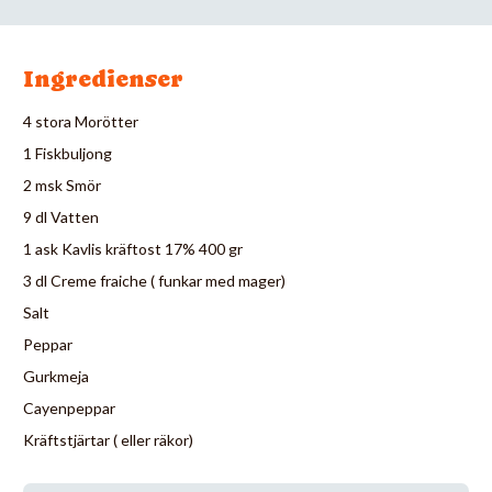
Ingredienser
4 stora Morötter
1 Fiskbuljong
2 msk Smör
9 dl Vatten
1 ask Kavlis kräftost 17% 400 gr
3 dl Creme fraiche ( funkar med mager)
Salt
Peppar
Gurkmeja
Cayenpeppar
Kräftstjärtar ( eller räkor)