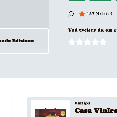
Vad tycker du om 
ande Edizione
vintips
Casa Vinir