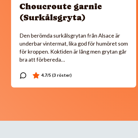
Choucroute garnie
(Surkålsgryta)
Den berömda surkålsgrytan från Alsace är
underbar vintermat, lika god för humöret som
för kroppen. Koktiden är lång men grytan går
bra att förbereda…