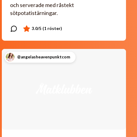
och serverade med råstekt
sötpotatistärningar.
@angelasheavenpunktcom