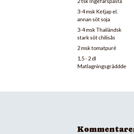
2 tsk Ingefärspasta
3-4 msk Ketjap el.
annan söt soja
3-4 msk Thailändsk
stark söt chilisås
2 msk tomatpuré
1,5 - 2 dl
Matlagningsgräddde
Kommentare