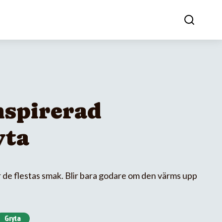
nspirerad
yta
 de flestas smak. Blir bara godare om den värms upp
Gryta