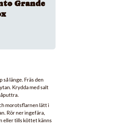
nto Grande
ox
pp så länge. Fräs den
rytan. Krydda med salt
måputtra.
h morotsflarnen lätt i
an. Rör ner ingefära,
 eller tills köttet känns