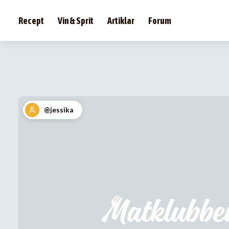
Recept
Vin & Sprit
Artiklar
Forum
@jessika