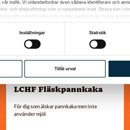
vår trafik. Vi vidarebefordrar även sådana identifierare och anna
@kerkja
nnons- och analysföretag som vi samarbetar med. Dessa kan i sin
har tillhandahållit eller som de har samlat in när du har använt 
Inställningar
Statistik
Tillåt urval
LCHF Fläskpannkaka
För dig som älskar pannkaka men inte
använder mjöl