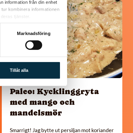
n information från din enhet
@mumsan
 tur kombinera informationen
deras tjänster.
Marknadsföring
Tillåt alla
Paleo: Kycklinggryta
med mango och
mandelsmör
Smarrigt! Jag bytte ut persiljan mot koriander