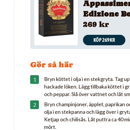
Appassime
Edizione B
269 kr
KÖP 269 KR
Gör så här
Bryn köttet i olja i en stekgryta. Tag u
hackade löken. Lägg tillbaka köttet i g
och peppar. Slå över vattnet och låt s
Bryn champinjoner, äpplet, paprikan oc
olja i en stekpanna och lägg över i gryt
Ketjap och chilisås. Låt puttra ca 40 min
mört.