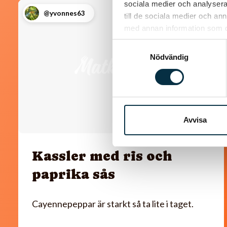
sociala medier och analysera 
@yvonnes63
till de sociala medier och a
med annan information som du 
Samtyckesval
Nödvändig
Avvisa
Kassler med ris och
paprika sås
Cayennepeppar är starkt så ta lite i taget.