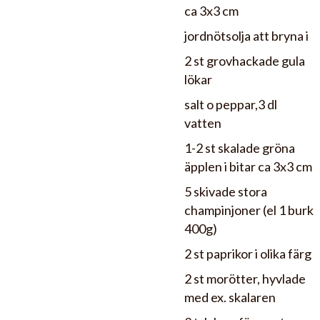
ca 3x3 cm
jordnötsolja att bryna i
2 st grovhackade gula
lökar
salt o peppar,3 dl
vatten
1-2 st skalade gröna
äpplen i bitar ca 3x3 cm
5 skivade stora
champinjoner (el 1 burk
400g)
2 st paprikor i olika färg
2 st morötter, hyvlade
med ex. skalaren