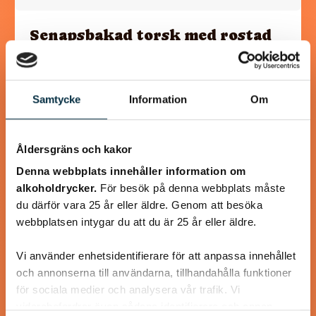
Senapsbakad torsk med rostad
sötpotatis
En rätt som går hem hos de flesta familjemedlemmarna är
Samtycke
Information
Om
denna, senapsbakade torsk med rostad sötpotatis.
Torsken får ett täcke av senap, ströbröd samt…
Åldersgräns och kakor
Denna webbplats innehåller information om
alkoholdrycker.
För besök på denna webbplats måste
du därför vara 25 år eller äldre. Genom att besöka
@puntella
webbplatsen intygar du att du är 25 år eller äldre.
Vi använder enhetsidentifierare för att anpassa innehållet
och annonserna till användarna, tillhandahålla funktioner
för sociala medier och analysera vår trafik. Vi
vidarebefordrar även sådana identifierare och annan