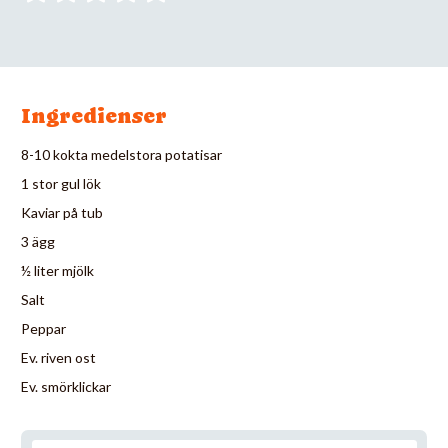
Ingredienser
8-10 kokta medelstora potatisar
1 stor gul lök
Kaviar på tub
3 ägg
½ liter mjölk
Salt
Peppar
Ev. riven ost
Ev. smörklickar