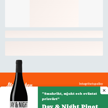
Integritetspolicy
Cookiepolicy
”Smakrikt, mjukt och oväntat
Cookie-inställningar
prisvärt”
Day & Night Pinot