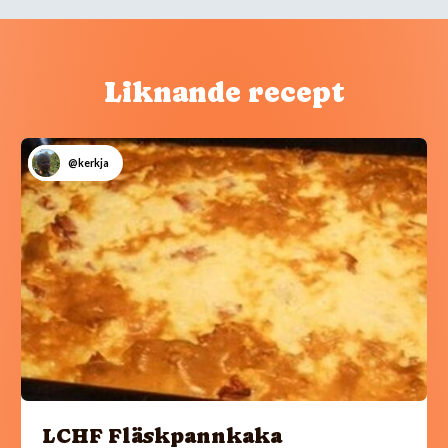
Liknande recept
@kerkja
LCHF Fläskpannkaka